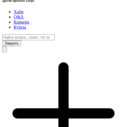
другие проекты хабра
Хабр
Q&A
Карьера
Курсы
Закрыть