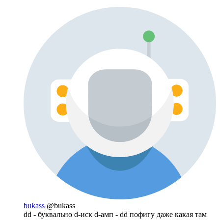
bukass
@bukass
dd - буквально d-иск d-амп - dd пофигу даже какая там