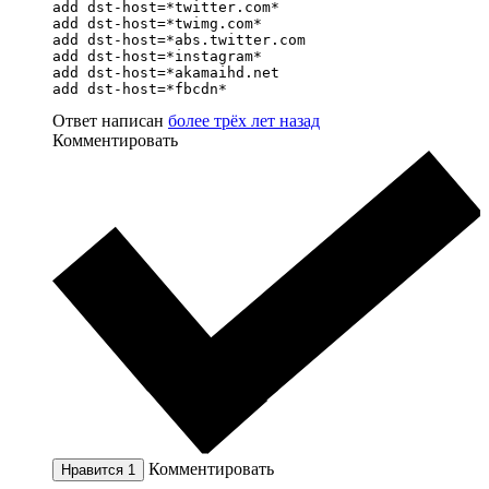
add dst-host=*twitter.com*

add dst-host=*twimg.com*

add dst-host=*abs.twitter.com

add dst-host=*instagram*

add dst-host=*akamaihd.net

add dst-host=*fbcdn*
Ответ написан
более трёх лет назад
Комментировать
Комментировать
Нравится
1