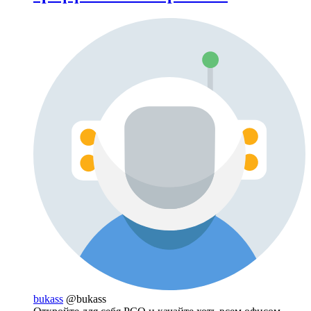
bukass
@bukass