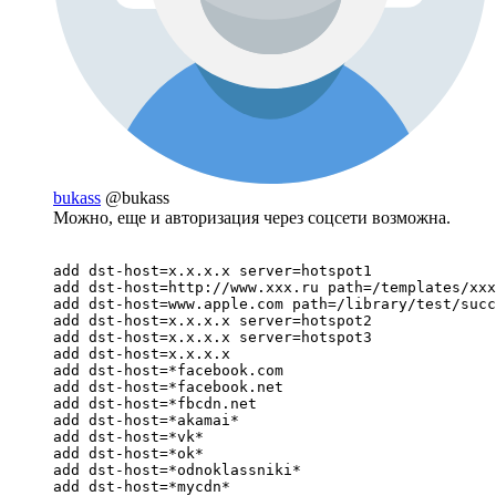
bukass
@bukass
Можно, еще и авторизация через соцсети возможна.
add dst-host=x.x.x.x server=hotspot1

add dst-host=http://www.xxx.ru path=/templates/xxx
add dst-host=www.apple.com path=/library/test/succ
add dst-host=x.x.x.x server=hotspot2

add dst-host=x.x.x.x server=hotspot3

add dst-host=x.x.x.x

add dst-host=*facebook.com

add dst-host=*facebook.net

add dst-host=*fbcdn.net

add dst-host=*akamai*

add dst-host=*vk*

add dst-host=*ok*

add dst-host=*odnoklassniki*

add dst-host=*mycdn*
