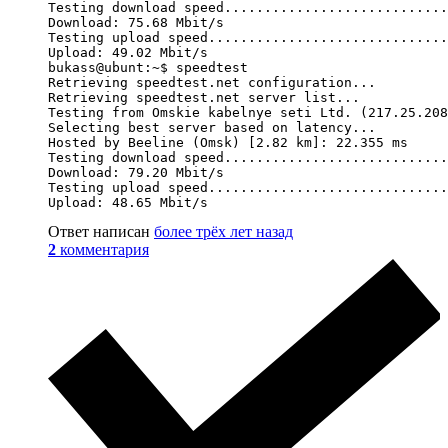
Testing download speed............................
Download: 75.68 Mbit/s

Testing upload speed..............................
Upload: 49.02 Mbit/s

bukass@ubunt:~$ speedtest

Retrieving speedtest.net configuration...

Retrieving speedtest.net server list...

Testing from Omskie kabelnye seti Ltd. (217.25.208
Selecting best server based on latency...

Hosted by Beeline (Omsk) [2.82 km]: 22.355 ms

Testing download speed............................
Download: 79.20 Mbit/s

Testing upload speed..............................
Upload: 48.65 Mbit/s
Ответ написан
более трёх лет назад
2
комментария