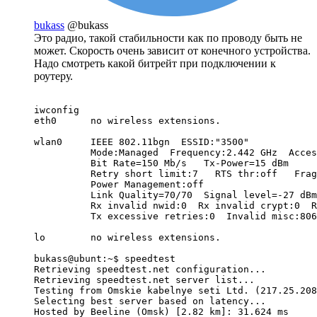
bukass
@bukass
Это радио, такой стабильности как по проводу быть не
может. Скорость очень зависит от конечного устройства.
Надо смотреть какой битрейт при подключении к
роутеру.
iwconfig 

eth0      no wireless extensions.

wlan0     IEEE 802.11bgn  ESSID:"3500"  

          Mode:Managed  Frequency:2.442 GHz  Acces
          Bit Rate=150 Mb/s   Tx-Power=15 dBm   

          Retry short limit:7   RTS thr:off   Frag
          Power Management:off

          Link Quality=70/70  Signal level=-27 dBm
          Rx invalid nwid:0  Rx invalid crypt:0  R
          Tx excessive retries:0  Invalid misc:806
lo        no wireless extensions.

bukass@ubunt:~$ speedtest

Retrieving speedtest.net configuration...

Retrieving speedtest.net server list...

Testing from Omskie kabelnye seti Ltd. (217.25.208
Selecting best server based on latency...

Hosted by Beeline (Omsk) [2.82 km]: 31.624 ms
