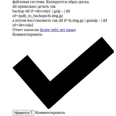
файловая система. Копируется образ диска.
dd прикольно делать так
backup dd if=/dev/sda1 | gzip - | dd
of=/path_to_backups/fs.img.gz
а потом восстановить так dd if=fs.img.gz | gunzip - | dd
of=/dev/sda1
Ответ написан
более трёх лет назад
Комментировать
Комментировать
Нравится
7