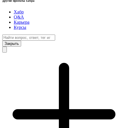
другие проекты хабра
Хабр
Q&A
Карьера
Курсы
Закрыть