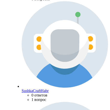
SushkaCraftHabr
0 ответов
1 вопрос