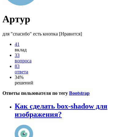
Артур
для "спасибо" есть кнопка [Нравится]
41
вклад
33
вопроса
83
ответа
34%
решений
Ответы пользователя по тегу
Bootstrap
Как сделать box-shadow для
изображения?