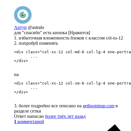
Артур
@astralo
для "спасибо" есть кнопка [Нравится]
1. избыточная вложенность блоков с классом col-xs-12
2. попробуй поменять
<div class="col-xs-12 col-md-6 col-lg-4 one-portra
       ...

</div>
на
<div class="col-xs-12 col-sm-6 col-lg-4 one-portra
       ...

</div>
3. более подробно все описано на
getbootstrap.com
в
разделе сетки
Ответ написан
более трёх лет назад
1
комментарий