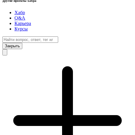
другие проекты хабра
Хабр
Q&A
Карьера
Курсы
Закрыть