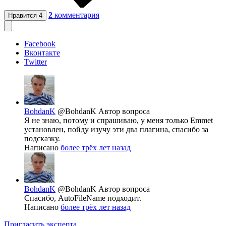
2
комментария
Нравится
4
Facebook
Вконтакте
Twitter
BohdanK
@BohdanK
Автор вопроса
Я не знаю, потому и спрашиваю, у меня только Emmet
установлен, пойду изучу эти два плагина, спасибо за
подсказку.
Написано
более трёх лет назад
BohdanK
@BohdanK
Автор вопроса
Спасибо, AutoFileName подходит.
Написано
более трёх лет назад
Пригласить эксперта