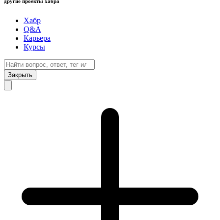
другие проекты хабра
Хабр
Q&A
Карьера
Курсы
Закрыть