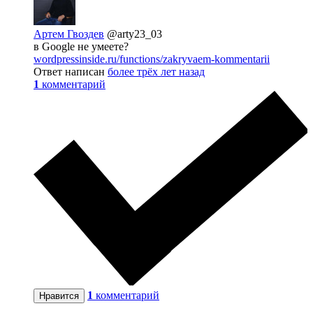
Артем Гвоздев
@arty23_03
в Google не умеете?
wordpressinside.ru/functions/zakryvaem-kommentarii
Ответ написан
более трёх лет назад
1
комментарий
1
комментарий
Нравится