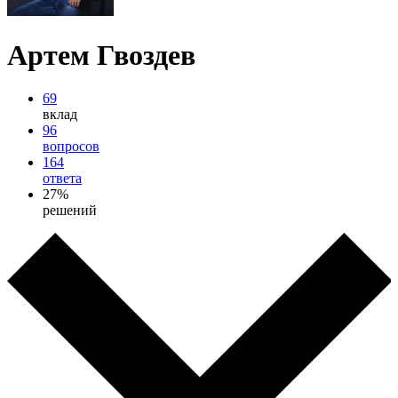
Артем Гвоздев
69
вклад
96
вопросов
164
ответа
27%
решений