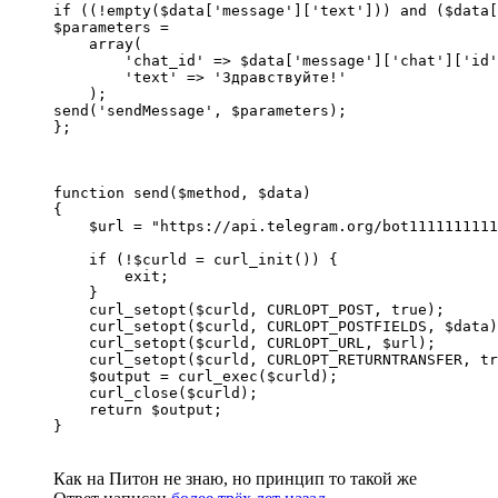
if ((!empty($data['message']['text'])) and ($data[
$parameters = 

    array(

        'chat_id' => $data['message']['chat']['id'
        'text' => 'Здравствуйте!'

    );

send('sendMessage', $parameters); 

};
function send($method, $data)

{

    $url = "https://api.telegram.org/bot1111111111
    if (!$curld = curl_init()) {

        exit;

    }

    curl_setopt($curld, CURLOPT_POST, true);

    curl_setopt($curld, CURLOPT_POSTFIELDS, $data)
    curl_setopt($curld, CURLOPT_URL, $url);

    curl_setopt($curld, CURLOPT_RETURNTRANSFER, tr
    $output = curl_exec($curld);

    curl_close($curld);

    return $output;

}
Как на Питон не знаю, но принцип то такой же