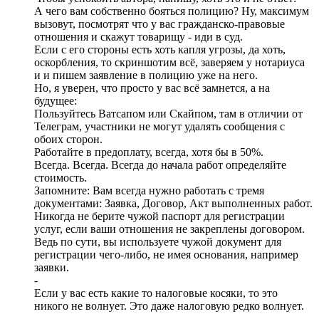
А чего вам собственно бояться полицию? Ну, максимум
вызовут, посмотрят что у вас гражданско-правовые
отношения и скажут товарищу - иди в суд.
Если с его стороны есть хоть капля угрозы, да хоть,
оскорбления, то скриншотим всё, заверяем у нотариуса
и и пишем заявление в полицию уже на него.
Но, я уверен, что просто у вас всё замнется, а на
будущее:
Пользуйтесь Ватсапом или Скайпом, там в отличии от
Телеграм, участники не могут удалять сообщения с
обоих сторон.
Работайте в предоплату, всегда, хотя бы в 50%.
Всегда. Всегда. Всегда до начала работ определяйте
стоимость.
Запомните: Вам всегда нужно работать с тремя
документами: Заявка, Договор, Акт выполненных работ.
Никогда не берите чужой паспорт для регистрации
услуг, если ваши отношения не закреплены договором.
Ведь по сути, вы используете чужой документ для
регистрации чего-либо, не имея основания, например
заявки.
-
Если у вас есть какие то налоговые косяки, то это
никого не волнует. Это даже налоговую редко волнует.