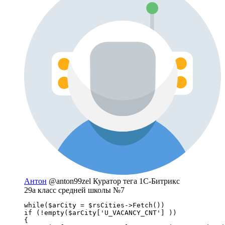
Антон
@anton99zel
Куратор тега 1С-Битрикс
29а класс средней школы №7
while($arCity = $rsCities->Fetch()) 

if (!empty($arCity['U_VACANCY_CNT'] ))

{
