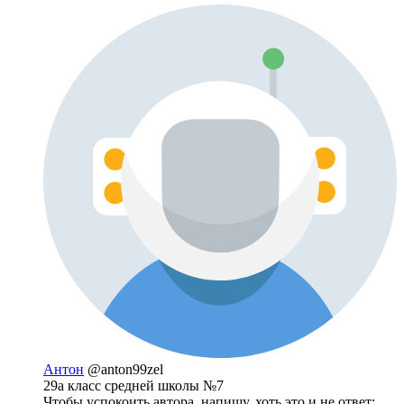
Антон
@anton99zel
29а класс средней школы №7
Чтобы успокоить автора, напишу, хоть это и не ответ: