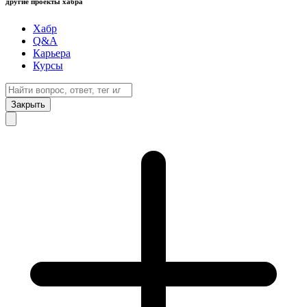
другие проекты хабра
Хабр
Q&A
Карьера
Курсы
Закрыть