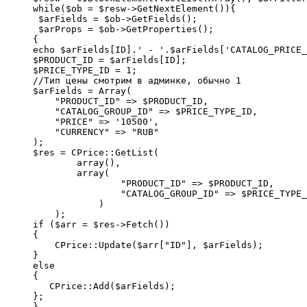
while($ob = $resw->GetNextElement()){ 

 $arFields = $ob->GetFields();  

 $arProps = $ob->GetProperties();

{

echo $arFields[ID].' - '.$arFields['CATALOG_PRICE_
$PRODUCT_ID = $arFields[ID];

$PRICE_TYPE_ID = 1;

//Тип цены смотрим в админке, обычно 1

$arFields = Array(

    "PRODUCT_ID" => $PRODUCT_ID,

    "CATALOG_GROUP_ID" => $PRICE_TYPE_ID,

    "PRICE" => '10500',

    "CURRENCY" => "RUB"

);

$res = CPrice::GetList(

        array(),

        array(

                "PRODUCT_ID" => $PRODUCT_ID,

                "CATALOG_GROUP_ID" => $PRICE_TYPE_
            )

    );

if ($arr = $res->Fetch())

{

    CPrice::Update($arr["ID"], $arFields);

}

else

{

   CPrice::Add($arFields);

};

}
