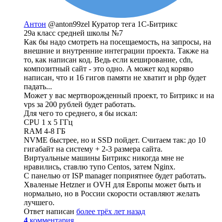
Антон
@anton99zel
Куратор тега 1С-Битрикс
29а класс средней школы №7
Как бы надо смотреть на посещаемость, на запросы, на
внешние и внутренние интеграции проекта. Также на
то, как написан код. Ведь если кеширование, cdn,
композитный сайт - это одно. А может код коряво
написан, что и 16 гигов памяти не хватит и php будет
падать...
Может у вас мертворожденный проект, то Битрикс и на
vps за 200 рублей будет работать.
Для чего то среднего, я бы искал:
CPU 1 x 5 ГГц
RAM 4-8 ГБ
NVME быстрее, но и SSD пойдет. Считаем так: до 10
гигабайт на систему + 2-3 размера сайта.
Виртуальные машины Битрикс никогда мне не
нравились, ставлю тупо Centos, затем Nginx.
С панелью от ISP manager поприятнее будет работать.
Хваленые Hetzner и OVH для Европы может быть и
нормально, но в России скорости оставляют желать
лучшего.
Ответ написан
более трёх лет назад
4
комментария