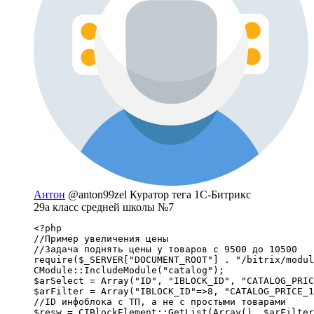
Антон
@anton99zel
Куратор тега 1С-Битрикс
29а класс средней школы №7
<?php

//Пример увеличения цены 

//Задача поднять цены у товаров с 9500 до 10500

require($_SERVER["DOCUMENT_ROOT"] . "/bitrix/modul
CModule::IncludeModule("catalog");

$arSelect = Array("ID", "IBLOCK_ID", "CATALOG_PRIC
$arFilter = Array("IBLOCK_ID"=>8, "CATALOG_PRICE_1
//ID инфоблока с ТП, а не с простыми товарами

$resw = CIBlockElement::GetList(Array(), $arFilter