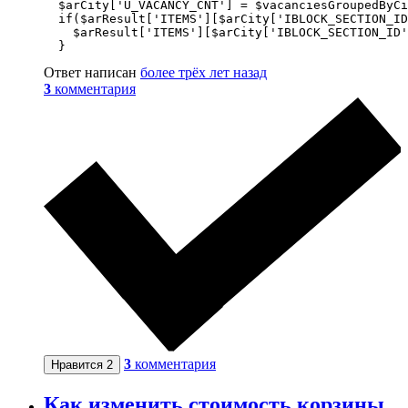
  $arCity['U_VACANCY_CNT'] = $vacanciesGroupedByCi
  if($arResult['ITEMS'][$arCity['IBLOCK_SECTION_ID
    $arResult['ITEMS'][$arCity['IBLOCK_SECTION_ID'
  }
Ответ написан
более трёх лет назад
3
комментария
3
комментария
Нравится
2
Как изменить стоимость корзины