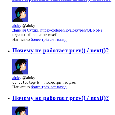
aloky
@aloky
Даниил Сухих
,
https://codepen.io/aloky/pen/QBNoNr
идеальный вариант такой
Написано
более трёх лет назад
Почему не работает prev() / next()?
aloky
@aloky
- посмотри что дает
console.log(b)
Написано
более трёх лет назад
Почему не работает prev() / next()?