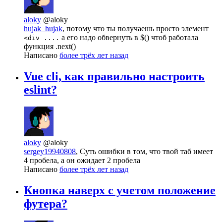
aloky
@aloky
hujak_hujak
, потому что ты получаешь просто элемент
а его надо обвернуть в $() чтоб работала
<div ....
функция .next()
Написано
более трёх лет назад
Vue cli, как правильно настроить
eslint?
aloky
@aloky
sergey19940808
, Суть ошибки в том, что твой таб имеет
4 пробела, а он ожидает 2 пробела
Написано
более трёх лет назад
Кнопка наверх с учетом положение
футера?