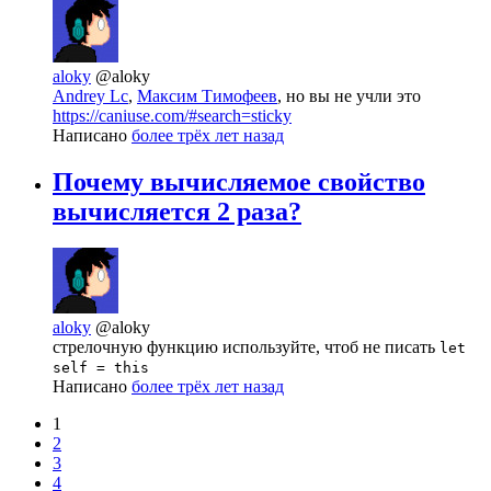
aloky
@aloky
Andrey Lc
,
Максим Тимофеев
, но вы не учли это
https://caniuse.com/#search=sticky
Написано
более трёх лет назад
Почему вычисляемое свойство
вычисляется 2 раза?
aloky
@aloky
стрелочную функцию используйте, чтоб не писать
let
self = this
Написано
более трёх лет назад
1
2
3
4