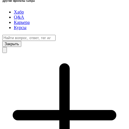
другие проекты хабра
Хабр
Q&A
Карьера
Курсы
Закрыть