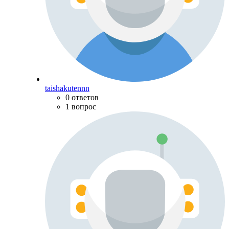
taishakutennn
0 ответов
1 вопрос