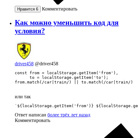
Комментировать
Нравится
6
Как можно уменьшить код для
условия?
driver458
@driver458
const from = localStorage.getItem('from'),

      to = localStorage.getItem('to');

from.match(/car|train/) || to.match(/car|train/)
или так
`${localStorage.getItem('from')} ${localStorage.ge
Ответ написан
более трёх лет назад
Комментировать