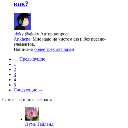
как?
aloky
@aloky
Автор вопроса
Ankhena
, Мне надо на чистом css и без псевдо-
элементов.
Написано
более трёх лет назад
← Предыдущие
1
2
3
4
5
Следующие →
Самые активные сегодня
Пума Тайланд