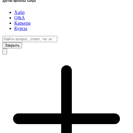
другие проекты хабра
Хабр
Q&A
Карьера
Курсы
Закрыть