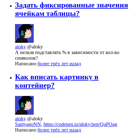
Задать фиксированные значения
ячейкам таблицы?
aloky
@aloky
А нельзя подставлять % в зависимости от кол-во
символов?
Написано
более трёх лет назад
Как вписать картинку в
контейнер?
aloky
@aloky
SantyagoNN
,
https://codepen.io/aloky/pen/QaPOag
Написано
более трёх лет назад