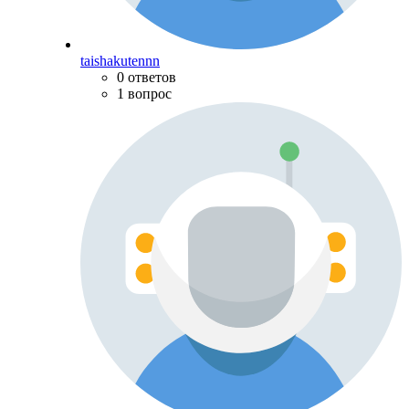
taishakutennn
0 ответов
1 вопрос