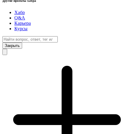
другие проекты хабра
Хабр
Q&A
Карьера
Курсы
Закрыть