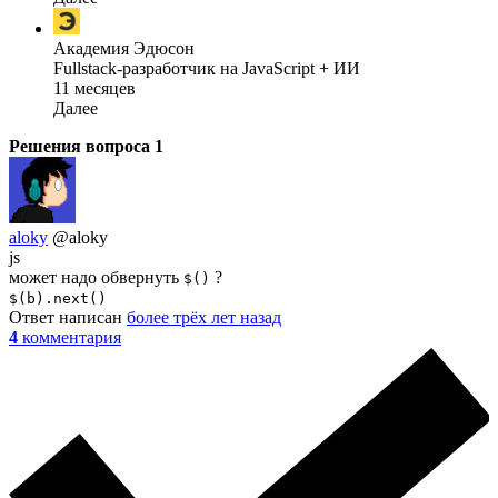
Академия Эдюсон
Fullstack-разработчик на JavaScript + ИИ
11 месяцев
Далее
Решения вопроса
1
aloky
@aloky
js
может надо обвернуть
?
$()
$(b).next()
Ответ написан
более трёх лет назад
4
комментария