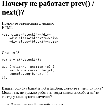
Почему не работает prev() /
next()?
Помогите реализовать функцию
HTML
<div class="block1"></div>

    <div class="block2"></div>

    <div class="block3"></div>
С таким JS
var a = $('.block1');

a.on('click', function (e) {

    var b = e.currentTarget;

    console.log(b.next())

});
Выдает ошибку b.next is not a function, скажите в чем причина?
Может так не должно работать, тогда каким способом найти
соседа у кликнутого элемента?
Вопрос задан
более трёх лет назад