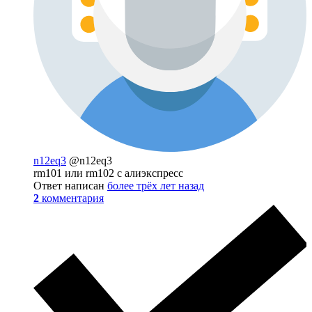
n12eq3
@n12eq3
rm101 или rm102 с алиэкспресс
Ответ написан
более трёх лет назад
2
комментария