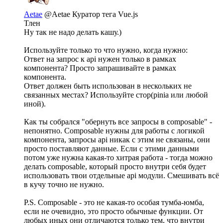
Aetae
@Aetae
Куратор тега Vue.js
Тлен
Ну так не надо делать кашу.)
Используйте только то что нужно, когда нужно:
Ответ на запрос к api нужен только в рамках
компонента? Просто запрашивайте в рамках
компонента.
Ответ должен быть использован в нескольких не
связанных местах? Используйте стор(pinia или любой
иной).
Как ты собрался "обернуть все запросы в composable" -
непонятно. Composable нужны для работы с логикой
компонента, запросы api никак с этим не связаны, они
просто поставляют данные. Если с этими данными
потом уже нужна какая-то хитрая работа - тогда можно
делать composable, который просто внутри себя будет
использовать твои отдельные api модули. Смешивать всё
в кучу точно не нужно.
P.S. Composable - это не какая-то особая тумба-юмба,
если не очевидно, это просто обычные функции. От
любых иных они отличаются только тем, что внутри