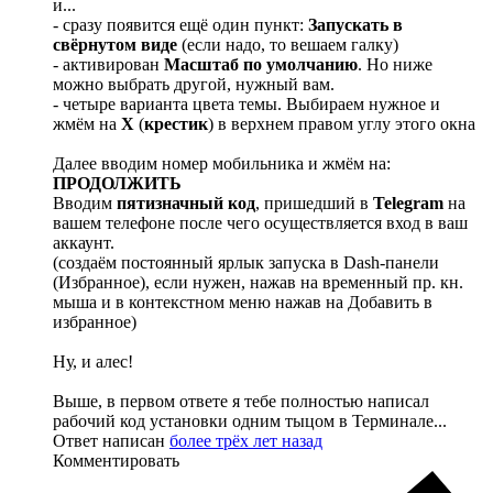
и...
- сразу появится ещё один пункт:
Запускать в
свёрнутом виде
(если надо, то вешаем галку)
- активирован
Масштаб по умолчанию
. Но ниже
можно выбрать другой, нужный вам.
- четыре варианта цвета темы. Выбираем нужное и
жмём на
X
(
крестик
) в верхнем правом углу этого окна
Далее вводим номер мобильника и жмём на:
ПРОДОЛЖИТЬ
Вводим
пятизначный код
, пришедший в
Telegram
на
вашем телефоне после чего осуществляется вход в ваш
аккаунт.
(создаём постоянный ярлык запуска в Dash-панели
(Избранное), если нужен, нажав на временный пр. кн.
мыша и в контекстном меню нажав на Добавить в
избранное)
Ну, и алес!
Выше, в первом ответе я тебе полностью написал
рабочий код установки одним тыцом в Терминале...
Ответ написан
более трёх лет назад
Комментировать