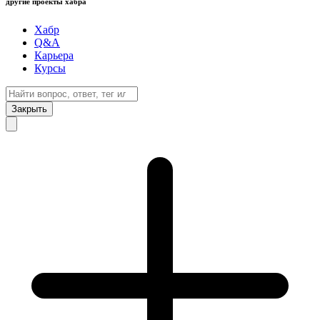
другие проекты хабра
Хабр
Q&A
Карьера
Курсы
Закрыть