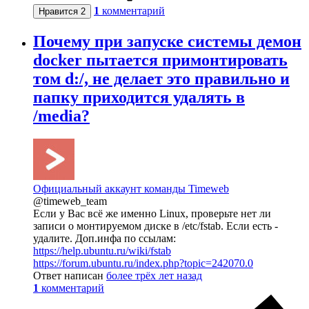
1
комментарий
Нравится
2
Почему при запуске системы демон
docker пытается примонтировать
том d:/, не делает это правильно и
папку приходится удалять в
/media?
Официальный аккаунт команды Timeweb
@timeweb_team
Если у Вас всё же именно Linux, проверьте нет ли
записи о монтируемом диске в /etc/fstab. Если есть -
удалите. Доп.инфа по ссылам:
https://help.ubuntu.ru/wiki/fstab
https://forum.ubuntu.ru/index.php?topic=242070.0
Ответ написан
более трёх лет назад
1
комментарий