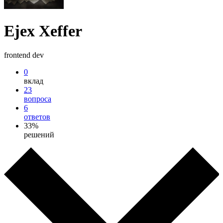
Ejex Xeffer
frontend dev
0
вклад
23
вопроса
6
ответов
33%
решений