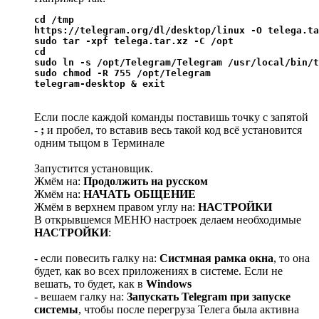
cd /tmp

https://telegram.org/dl/desktop/linux -O telega.ta
sudo tar -xpf telega.tar.xz -C /opt

cd

sudo ln -s /opt/Telegram/Telegram /usr/local/bin/t
sudo chmod -R 755 /opt/Telegram

telegram-desktop & exit
Если после каждой команды поставишь точку с запятой
-
;
и пробел, то вставив весь такой код всё установится
одним тыцом в Терминале
Запустится установщик.
Жмём на:
Продолжить на русском
Жмём на:
НАЧАТЬ ОБЩЕНИЕ
Жмём в верхнем правом углу на:
НАСТРОЙКИ
В открывшемся МЕНЮ настроек делаем необходимые
НАСТРОЙКИ
:
- если повесить галку на:
Систмная рамка окна
, то она
будет, как во всех приложениях в системе. Если не
вешать, то будет, как в
Windows
- вешаем галку на:
Запускать Telegram при запуске
системы
, чтобы после перегруза Телега была активна