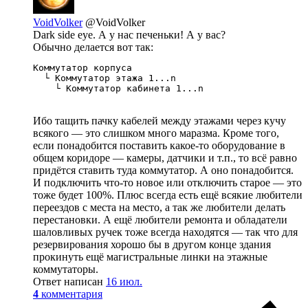
VoidVolker
@VoidVolker
Dark side eye. А у нас печеньки! А у вас?
Обычно делается вот так:
Коммутатор корпуса

  └ Коммутатор этажа 1...n

    └ Коммутатор кабинета 1...n
Ибо тащить пачку кабелей между этажами через кучу
всякого — это слишком много маразма. Кроме того,
если понадобится поставить какое-то оборудование в
общем коридоре — камеры, датчики и т.п., то всё равно
придётся ставить туда коммутатор. А оно понадобится.
И подключить что-то новое или отключить старое — это
тоже будет 100%. Плюс всегда есть ещё всякие любители
переездов с места на место, а так же любители делать
перестановки. А ещё любители ремонта и обладатели
шаловливых ручек тоже всегда находятся — так что для
резервирования хорошо бы в другом конце здания
прокинуть ещё магистральные линки на этажные
коммутаторы.
Ответ написан
16 июл.
4
комментария