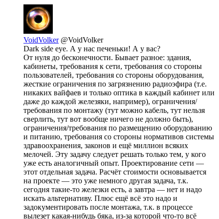
VoidVolker
@VoidVolker
Dark side eye. А у нас печеньки! А у вас?
От нуля до бесконечности. Бывает разное: здания,
кабинеты, требования к сети, требования со стороны
пользователей, требования со стороны оборудования,
жесткие ограничения по загрязнению радиоэфира (т.е.
никаких вайфаев и только оптика в каждый кабинет или
даже до каждой железяки, например), ограничения/
требования по монтажу (тут можно кабель, тут нельзя
сверлить, тут вот вообще ничего не должно быть),
ограничения/требования по размещению оборудованию
и питанию, требования со стороны нормативов системы
здравоохранения, законов и ещё миллион всяких
мелочей. Эту задачу следует решать только тем, у кого
уже есть аналогичный опыт. Проектирование сети —
этот отдельная задача. Расчёт стоимости основывается
на проекте — это уже немного другая задача, т.к.
сегодня такие-то железки есть, а завтра — нет и надо
искать альтернативу. Плюс ещё всё это надо и
задокументировать после монтажа, т.к. в процессе
вылезет какая-нибудь бяка, из-за которой что-то всё