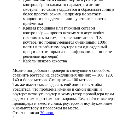
контроллёр по каким-то параметрам линии
смотрит, что связь ухудшается и сбрасывает линк в
более простой режим, например не хватает
мощности передатчика или чувствительности
приёмника
Кривая прошивка или глючный сетевой
контроллёр — просто потому что асус любит
сэкономить на том, чего не написано в ТТХ
роутера (но подразумевается очевидным: 100м
порты в гигабитном роутере или одноядерный
проц и лютые тормоза на шифровании — вполне
реальные примеры)
Кабель низкого качества
Можно попробовать проверить следующим способом:
сравнить роутеры на сверхдлинных линиях — 100, 120,
140 и более метров. Стандарт — 100 метров.
Так же имеет смысл сделать ещё один тест, чтобы
убедиться, что проблема именно в самой линии и
роутере: воткнуть роутер в коммутатор провайдера прям
рядом с ним коротким патч-кордом. Т.е., зовём инженера
провайдера и вместе с ним, роутером и ноутбуком идём
к коммутатору и проверяем на месте.
Ответ написан
30 июн.