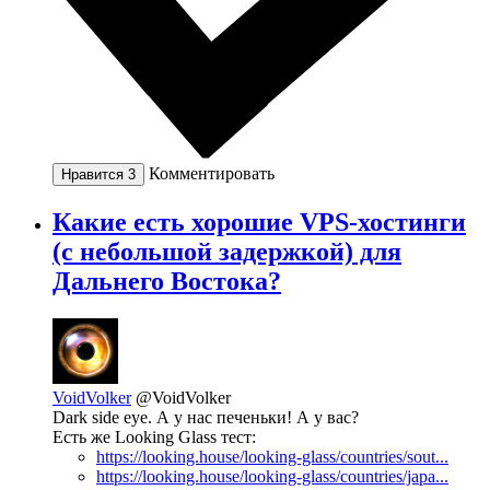
Комментировать
Нравится
3
Какие есть хорошие VPS-хостинги
(с небольшой задержкой) для
Дальнего Востока?
VoidVolker
@VoidVolker
Dark side eye. А у нас печеньки! А у вас?
Есть же Looking Glass тест:
https://looking.house/looking-glass/countries/sout...
https://looking.house/looking-glass/countries/japa...