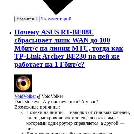
1
комментарий
Нравится
1
Почему ASUS RT-BE88U
сбрасывает линк WAN до 100
Мбит/с на линии МТС, тогда как
TP-Link Archer BE230 на ней же
работает на 1 Гбит/с?
VoidVolker
@VoidVolker
Dark side eye. А у нас печеньки! А у вас?
Возможные причины:
Помехи на линии — наводки от силовых кабелей,
лифта, микроволовок или ещё чего-то там, с
которыми один роутер справляется, а другой —
нет
Длинная линия и слабые порты в роутере —