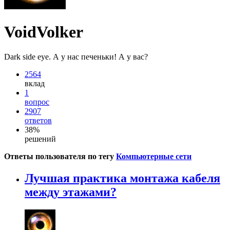
VoidVolker
Dark side eye. А у нас печеньки! А у вас?
2564
вклад
1
вопрос
2907
ответов
38%
решений
Ответы пользователя по тегу
Компьютерные сети
Лучшая практика монтажа кабеля
между этажами?