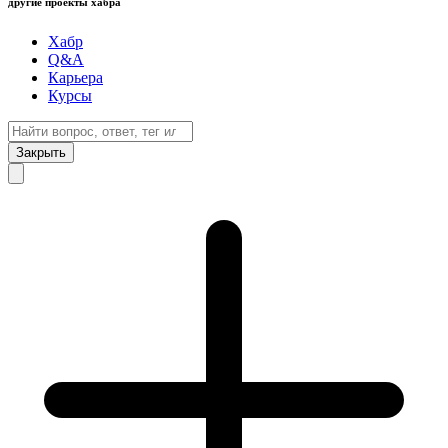
другие проекты хабра
Хабр
Q&A
Карьера
Курсы
Закрыть