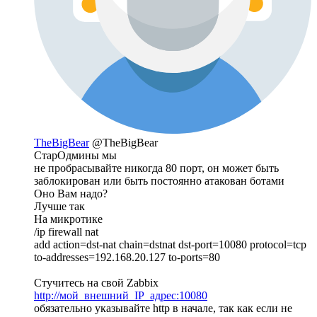
TheBigBear
@TheBigBear
СтарОдмины мы
не пробрасывайте никогда 80 порт, он может быть
заблокирован или быть постоянно атакован ботами
Оно Вам надо?
Лучше так
На микротике
/ip firewall nat
add action=dst-nat chain=dstnat dst-port=10080 protocol=tcp
to-addresses=192.168.20.127 to-ports=80
Стучитесь на свой Zabbix
http://мой_внешний_IP_адрес:10080
обязательно указывайте http в начале, так как если не