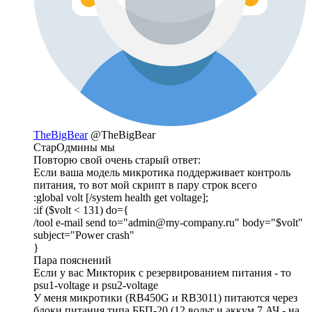
TheBigBear
@TheBigBear
СтарОдмины мы
Повторю свой очень старый ответ:
Если ваша модель микротика поддерживает контроль
питания, то вот мой скрипт в пару строк всего
:global volt [/system health get voltage];
:if ($volt < 131) do={
/tool e-mail send to="admin@my-company.ru" body="$volt"
subject="Power crash"
}
Пара пояснений
Если у вас Микторик с резервированием питания - то
psu1-voltage и psu2-voltage
У меня микротики (RB450G и RB3011) питаются через
блоки питания типа ББП-20 (12 вольт и аккум 7 АЧ - на