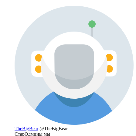
TheBigBear
@TheBigBear
СтарОдмины мы