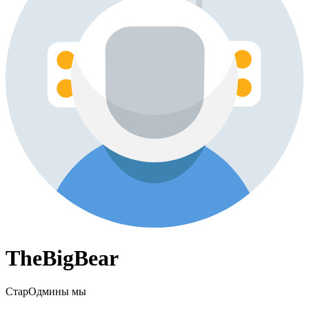
TheBigBear
СтарОдмины мы