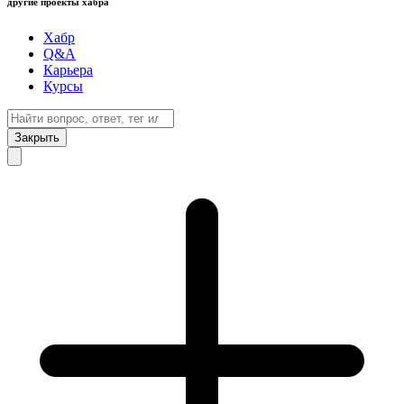
другие проекты хабра
Хабр
Q&A
Карьера
Курсы
Закрыть