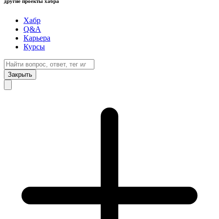
другие проекты хабра
Хабр
Q&A
Карьера
Курсы
Закрыть