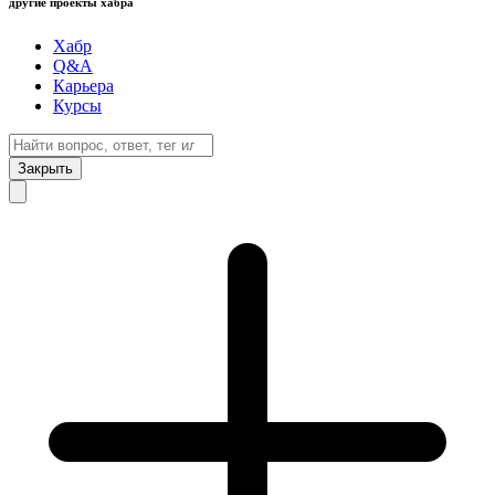
другие проекты хабра
Хабр
Q&A
Карьера
Курсы
Закрыть