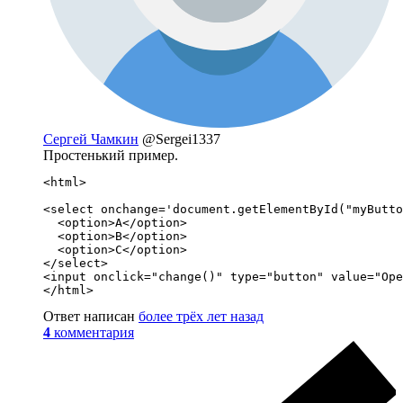
Сергей Чамкин
@Sergei1337
Простенький пример.
<html>

<select onchange='document.getElementById("myButto
  <option>A</option>

  <option>B</option>

  <option>C</option>

</select>

<input onclick="change()" type="button" value="Ope
</html>
Ответ написан
более трёх лет назад
4
комментария