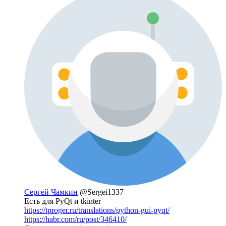
Сергей Чамкин
@Sergei1337
Есть для PyQt и tkinter
https://tproger.ru/translations/python-gui-pyqt/
https://habr.com/ru/post/346410/