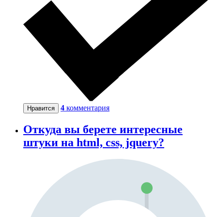
4
комментария
Нравится
Откуда вы берете интересные
штуки на html, css, jquery?