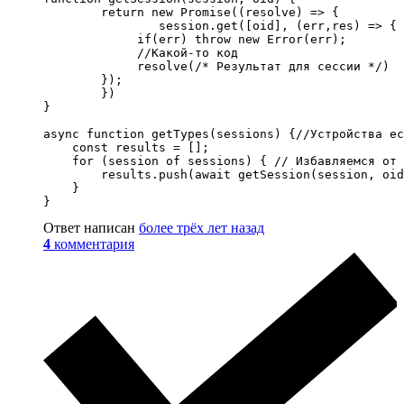
	return new Promise((resolve) => {

		session.get([oid], (err,res) => { 

             if(err) throw new Error(err);

             //Какой-то код

             resolve(/* Результат для сессии */)

        });

	})

}

async function getTypes(sessions) {//Устройства ес
    const results = [];

    for (session of sessions) { // Избавляемся от 
    	results.push(await getSession(session, oid));

    }

}
Ответ написан
более трёх лет назад
4
комментария