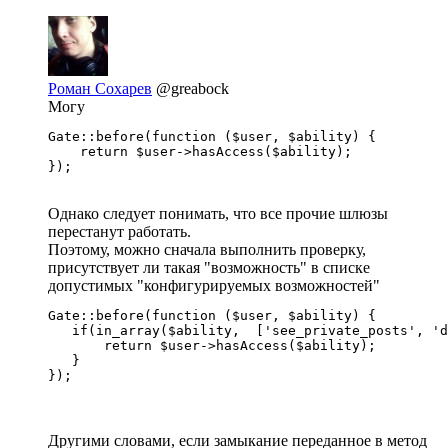
Роман Сохарев
@greabock
Могу
Gate::before(function ($user, $ability) {

    return $user->hasAccess($ability);

});
Однако следует понимать, что все прочие шлюзы
перестанут работать.
Поэтому, можно сначала выполнить проверку,
присутствует ли такая "возможность" в списке
допустимых "конфигурируемых возможностей"
Gate::before(function ($user, $ability) {

   if(in_array($ability,  ['see_private_posts', 'd
       return $user->hasAccess($ability);

   }

});
Другими словами, если замыкание переданное в метод