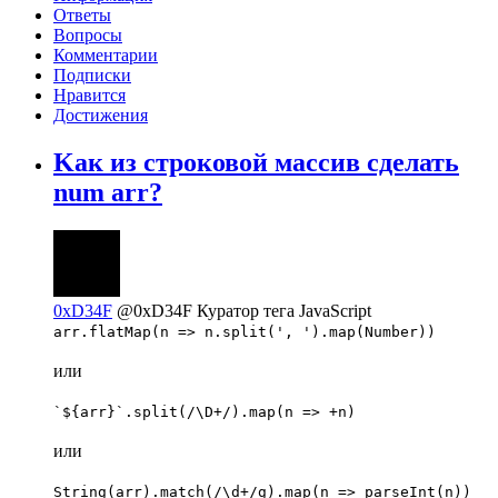
Ответы
Вопросы
Комментарии
Подписки
Нравится
Достижения
Kак из строковой массив сделать
num arr?
0xD34F
@0xD34F
Куратор тега JavaScript
arr.flatMap(n => n.split(', ').map(Number))
или
`${arr}`.split(/\D+/).map(n => +n)
или
String(arr).match(/\d+/g).map(n => parseInt(n))