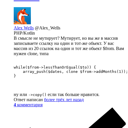
Alex Wells
@Alex_Wells
PHP/Kotlin
В смысле не мутирует? Мутирует, но вы же в массив
записываете ссылку на один и тот-же обьект. У вас
массив из 20 ссылок на один и тот же обьект $from. Вам
нужен clone, типа
while($from->lessThanOrEqual($to)) {

    array_push($dates, clone $from->addMonths(1));

}
ну или
если так больше нравится.
->copy()
Ответ написан
более трёх лет назад
4
комментария