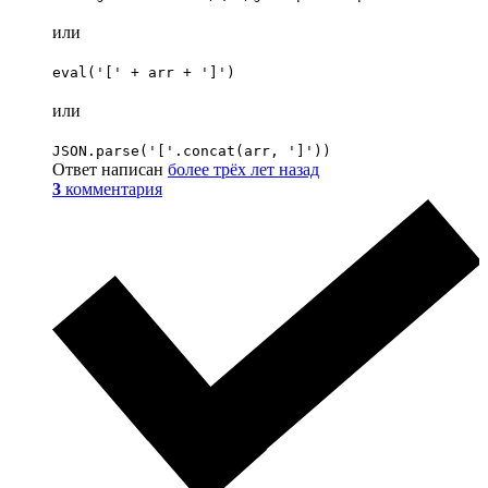
или
eval('[' + arr + ']')
или
JSON.parse('['.concat(arr, ']'))
Ответ написан
более трёх лет назад
3
комментария