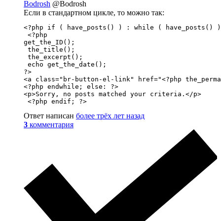
Bodrosh
@Bodrosh
Если в стандартном цикле, то можно так:
<?php if ( have_posts() ) : while ( have_posts() )
 <?php 

get_the_ID();

 the_title(); 

 the_excerpt();

 echo get_the_date();

?> 

<a class="br-button-el-link" href="<?php the_perma
<?php endwhile; else: ?>

<p>Sorry, no posts matched your criteria.</p>

 <?php endif; ?>
Ответ написан
более трёх лет назад
3
комментария