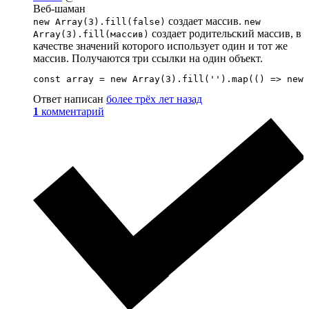
Веб-шаман
создает массив.
new Array(3).fill(false)
new
создает родительский массив, в
Array(3).fill(массив)
качестве значений которого использует один и тот же
массив. Получаются три ссылки на один объект.
const array = new Array(3).fill('').map(() => new 
Ответ написан
более трёх лет назад
1
комментарий