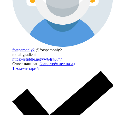
forspamonly2
@forspamonly2
radial-gradient
https://jsfiddle.net/yw64rg6j/4/
Ответ написан
более трёх лет назад
1
комментарий