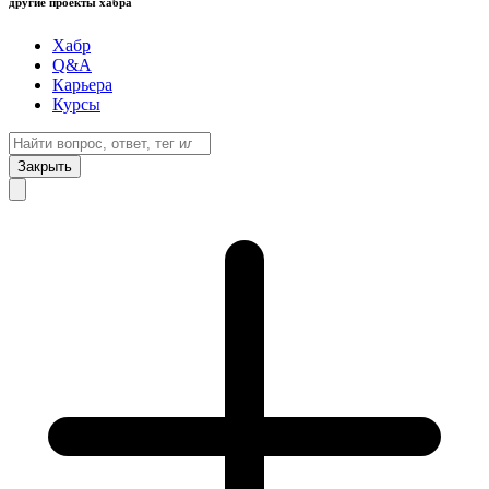
другие проекты хабра
Хабр
Q&A
Карьера
Курсы
Закрыть