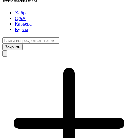
другие проекты хабра
Хабр
Q&A
Карьера
Курсы
Закрыть