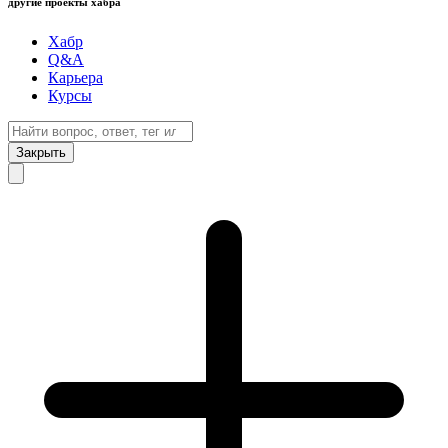
другие проекты хабра
Хабр
Q&A
Карьера
Курсы
Закрыть