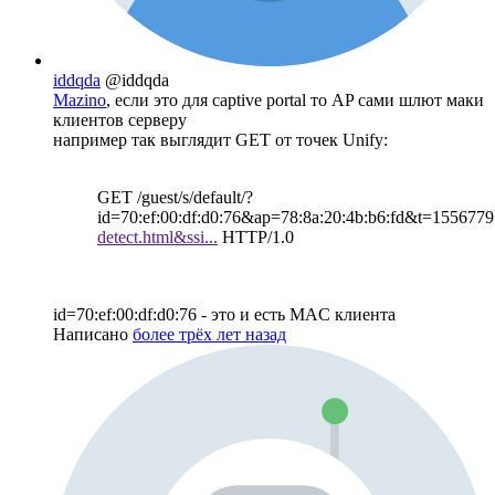
iddqda
@iddqda
Mazino
, если это для captive portal то AP сами шлют маки
клиентов серверу
например так выглядит GET от точек Unify:
GET /guest/s/default/?
id=70:ef:00:df:d0:76&ap=78:8a:20:4b:b6:fd&t=155677
detect.html&ssi...
HTTP/1.0
id=70:ef:00:df:d0:76 - это и есть MAC клиента
Написано
более трёх лет назад