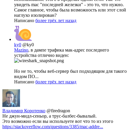
увидеть mac "последней железки" - это то, что нужно.
Самое главное, чтобы была возможность или этот слой
наглухо изолирован?
Написано
более трёх лет назад
ky0
@ky0
Mazino
, в дампе трафика мак-адрес последнего
устройства отлично виден:
Но не то, чтобы веб-сервер был подходящим для такого
видом ПО...
Написано
более трёх лет назад
Владимир Коротенко
@firedragon
Не джун-мидл-сеньор, а трус-балбес-бывалый.
Это возможно если вы используете вот что то из этого
https://stackoverflow.com/questions/3385/mac-addre...