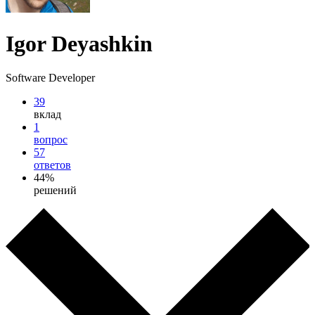
Igor Deyashkin
Software Developer
39
вклад
1
вопрос
57
ответов
44%
решений