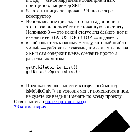
и с БД — явное нарушение общепринятных
принципов, например SRP
$dao как инициализирована? Явно не через
конструктор
Использование цифры, вот сиди гадай по ней —
это плохо, используйте именованную константу.
Например 3 — это некий статус для desktop, вот и
назовите ее STATUS_DESKTOP, хотя далее...
вы обращаетесь к одному методу, который шибко
умный — работает с флагами, тем самым нарушая
SRP и сам содержит if/else, сделайте просто 2
раздельных метода:
getMobileOpinionList()

getDefaultOpinionList()
Предикат лучше вынести в отдельный метод
isMobileOnly(), тк условия могут поменяться в нем,
не будете же везде в if менять по всему проекту
Ответ написан
более трёх лет назад
33
комментария