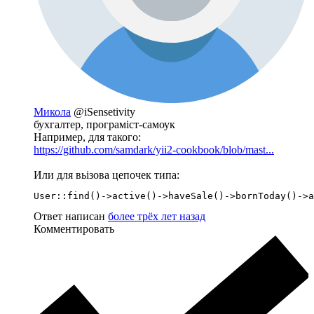
Микола
@iSensetivity
бухгалтер, програміст-самоук
Например, для такого:
https://github.com/samdark/yii2-cookbook/blob/mast...
Или для вьізова цепочек типа:
User::find()->active()->haveSale()->bornToday()->a
Ответ написан
более трёх лет назад
Комментировать