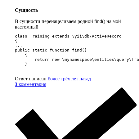
Сущность
В сущности перенацеливаем родной find() на мой
кастомный
class Training extends \yii\db\ActiveRecord

{

...

public static function find()

    {

        return new \mynamespace\entities\query\Tra
    }
Ответ написан
более трёх лет назад
3
комментария