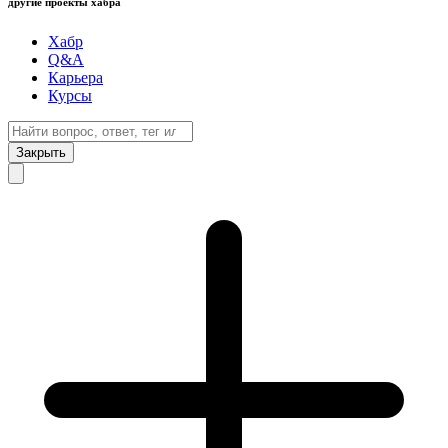
другие проекты хабра
Хабр
Q&A
Карьера
Курсы
Закрыть