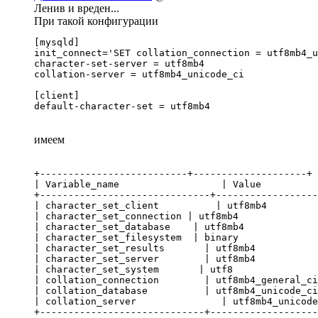
Ленив и вреден...
При такой конфигурации
[mysqld]

init_connect='SET collation_connection = utf8mb4_u
character-set-server = utf8mb4

collation-server = utf8mb4_unicode_ci

[client]

default-character-set = utf8mb4
имеем
+--------------------------+--------------------+

| Variable_name                  | Value          
+------------------------------+------------------
| character_set_client          | utf8mb4         
| character_set_connection | utf8mb4              
| character_set_database    | utf8mb4             
| character_set_filesystem  | binary              
| character_set_results       | utf8mb4           
| character_set_server        | utf8mb4           
| character_set_system       | utf8               
| collation_connection        | utf8mb4_general_ci
| collation_database          | utf8mb4_unicode_ci
| collation_server               | utf8mb4_unicode
+-----------------------------+-------------------