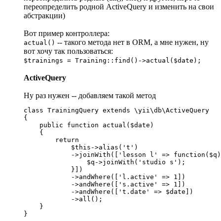
переопределить родной ActiveQuery и изменить на свои
абстракции)
Вот пример контроллера:
-- такого метода нет в ORM, а мне нужен, ну
actual()
вот хочу так пользоваться:
$trainings = Training::find()->actual($date);
ActiveQuery
Ну раз нужен -- добавляем такой метод
class TrainingQuery extends \yii\db\ActiveQuery

{

    public function actual($date)

    {

        return

            $this->alias('t')

            ->joinWith(['lesson l' => function($q)
                $q->joinWith('studio s');

            }])

            ->andWhere(['l.active' => 1])

            ->andWhere(['s.active' => 1])

            ->andWhere(['t.date' => $date])

            ->all();

    }

}