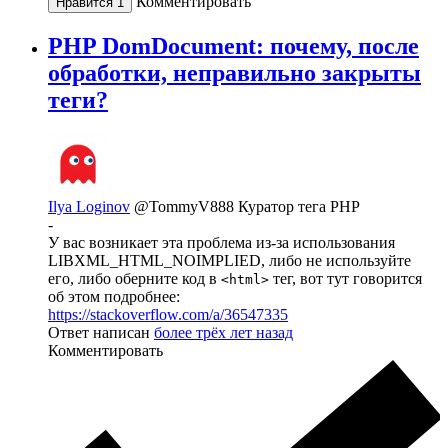
Комментировать
Нравится
1
PHP DomDocument: почему, после
обработки, неправильно закрыты
теги?
Ilya Loginov
@TommyV888
Куратор тега PHP
-
У вас возникает эта проблема из-за использования
LIBXML_HTML_NOIMPLIED, либо не используйте
его, либо оберните код в
тег, вот тут говорится
<html>
об этом подробнее:
https://stackoverflow.com/a/36547335
Ответ написан
более трёх лет назад
Комментировать