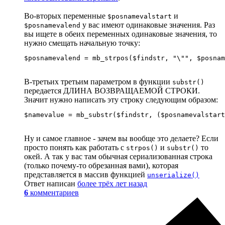
Во-вторых переменные
и
$posnamevalstart
у вас имеют одинаковые значения. Раз
$posnamevalend
вы ищете в обеих переменных одинаковые значения, то
нужно смещать начальную точку:
$posnamevalend = mb_strpos($findstr, "\"", $posnam
В-третьих третьим параметром в функции
substr()
передается ДЛИНА ВОЗВРАЩАЕМОЙ СТРОКИ.
Значит нужно написать эту строку следующим образом:
$namevalue = mb_substr($findstr, ($posnamevalstart
Ну и самое главное - зачем вы вообще это делаете? Если
просто понять как работать с
и
то
strpos()
substr()
окей. А так у вас там обычная сериализованная строка
(только почему-то обрезанная вами), которая
представляется в массив функцией
unserialize()
Ответ написан
более трёх лет назад
6
комментариев