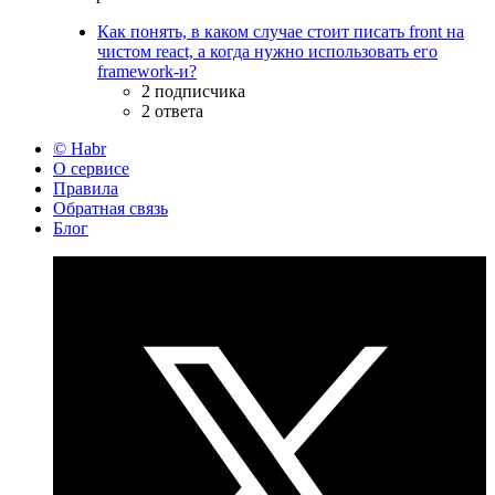
Как понять, в каком случае стоит писать front на
чистом react, а когда нужно использовать его
framework-и?
2 подписчика
2 ответа
© Habr
О сервисе
Правила
Обратная связь
Блог