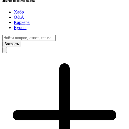
другие проекты хабра
Хабр
Q&A
Карьера
Курсы
Закрыть