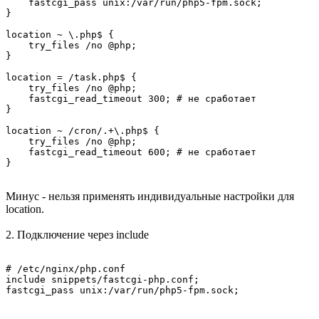
    fastcgi_pass unix:/var/run/php5-fpm.sock;

}

location ~ \.php$ {

    try_files /no @php;

}

location = /task.php$ {

    try_files /no @php;

    fastcgi_read_timeout 300; # не сработает

}

location ~ /cron/.+\.php$ {

    try_files /no @php;

    fastcgi_read_timeout 600; # не сработает

}
Минус - нельзя применять индивидуальные настройки для
location.
2. Подключение через include
# /etc/nginx/php.conf

include snippets/fastcgi-php.conf;

fastcgi_pass unix:/var/run/php5-fpm.sock;