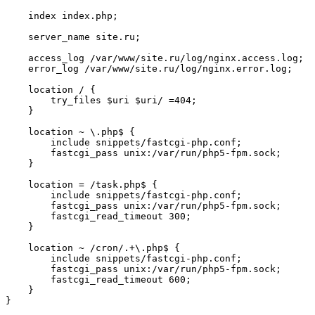
    index index.php;

    server_name site.ru;

    access_log /var/www/site.ru/log/nginx.access.log;

    error_log /var/www/site.ru/log/nginx.error.log;

    location / {

        try_files $uri $uri/ =404;

    }

    location ~ \.php$ {

        include snippets/fastcgi-php.conf;

        fastcgi_pass unix:/var/run/php5-fpm.sock;

    }

    location = /task.php$ {

        include snippets/fastcgi-php.conf;

        fastcgi_pass unix:/var/run/php5-fpm.sock;

        fastcgi_read_timeout 300;

    }

    location ~ /cron/.+\.php$ {

        include snippets/fastcgi-php.conf;

        fastcgi_pass unix:/var/run/php5-fpm.sock;

        fastcgi_read_timeout 600;

    }

}