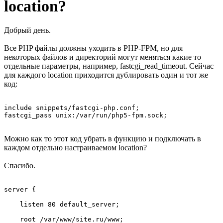
location?
Добрый день.
Все PHP файлы должны уходить в PHP-FPM, но для
некоторых файлов и директорий могут меняться какие то
отдельные параметры, например, fastcgi_read_timeout. Сейчас
для каждого location приходится дублировать один и тот же
код:
include snippets/fastcgi-php.conf;

fastcgi_pass unix:/var/run/php5-fpm.sock;
Можно как то этот код убрать в функцию и подключать в
каждом отдельно настраиваемом location?
Спасибо.
server {

    listen 80 default_server;

    root /var/www/site.ru/www;
