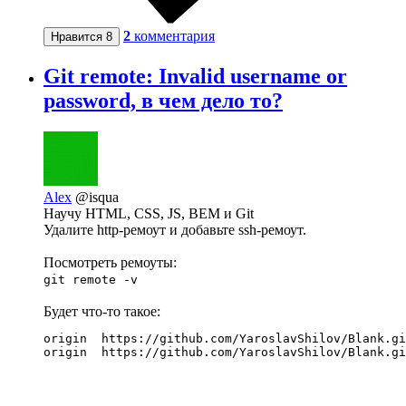
2
комментария
Нравится
8
Git remote: Invalid username or
password, в чем дело то?
Alex
@isqua
Научу HTML, CSS, JS, BEM и Git
Удалите http-ремоут и добавьте ssh-ремоут.
Посмотреть ремоуты:
git remote -v
Будет что-то такое:
origin	https://github.com/YaroslavShilov/Blank.git/ (fetch)

origin	https://github.com/YaroslavShilov/Blank.