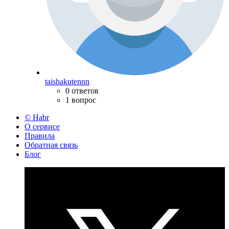
taishakutennn
0 ответов
1 вопрос
© Habr
О сервисе
Правила
Обратная связь
Блог