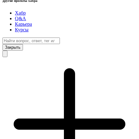
другие проекты хабра
Хабр
Q&A
Карьера
Курсы
Закрыть