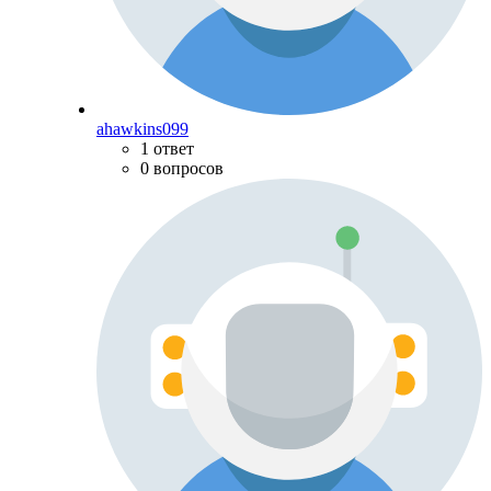
ahawkins099
1 ответ
0 вопросов