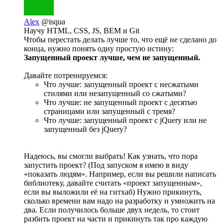
Alex
@isqua
Научу HTML, CSS, JS, BEM и Git
Чтобы перестать делать лучше то, что ещё не сделано до
конца, нужно понять одну простую истину:
Запущенный проект лучше, чем не запущенный.
Давайте потренируемся:
Что лучше: запущенный проект с несжатыми
стилями или незапущенный со сжатыми?
Что лучше: не запущенный проект с десятью
страницами или запущенный с тремя?
Что лучше: запущенный проект c jQuery или не
запущенный без jQuery?
Надеюсь, вы смогли выбрать! Как узнать, что пора
запустить проект? (Под запуском я имею в виду
«показать людям». Например, если вы решили написать
библиотеку, давайте считать «проект запущенным»,
если вы выложили её на гитхаб) Нужно прикинуть,
сколько времени вам надо на разработку и умножить на
два. Если получилось больше двух недель, то стоит
разбить проект на части и прикинуть так про каждую