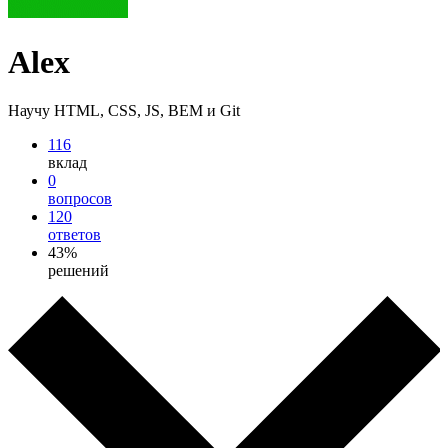
Alex
Научу HTML, CSS, JS, BEM и Git
116
вклад
0
вопросов
120
ответов
43%
решений