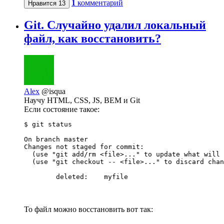
1
комментарий
Нравится
13
Git. Случайно удалил локальный
файл, как восстановить?
Alex
@isqua
Научу HTML, CSS, JS, BEM и Git
Если состояние такое:
$ git status

On branch master

Changes not staged for commit:

  (use "git add/rm <file>..." to update what will 
  (use "git checkout -- <file>..." to discard chan
	deleted:    myfile
То файл можно восстановить вот так: