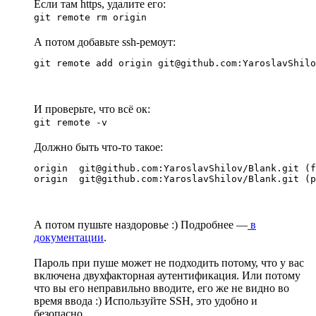
Если там https, удалите его:
git remote rm origin
А потом добавьте ssh-ремоут:
git remote add origin git@github.com:YaroslavShilo
И проверьте, что всё ок:
git remote -v
Должно быть что-то такое:
origin	git@github.com:YaroslavShilov/Blank.git (fetch)

origin	git@github.com:YaroslavShilov/Blank.git (
А потом пушьте наздоровье :) Подробнее —
в
документации
.
Пароль при пуше может не подходить потому, что у вас
включена двухфакторная аутентификация. Или потому
что вы его неправильно вводите, его же не видно во
время ввода :) Используйте SSH, это удобно и
безопасно.