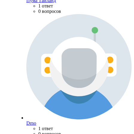
Пума Тайланд
1 ответ
0 вопросов
Drno
1 ответ
0 вопросов