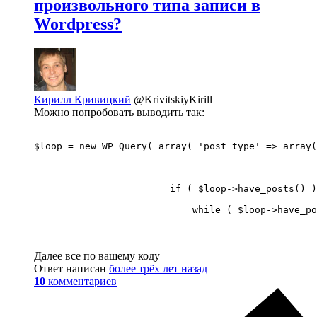
произвольного типа записи в
Wordpress?
Кирилл Кривицкий
@KrivitskiyKirill
Можно попробовать выводить так:
$loop = new WP_Query( array( 'post_type' => array(
                                                  
                                                  
                                                  
                        if ( $loop->have_posts() )
                            while ( $loop->have_po
Далее все по вашему коду
Ответ написан
более трёх лет назад
10
комментариев