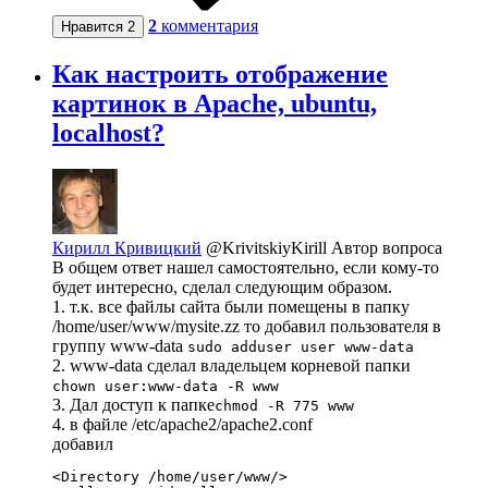
2
комментария
Нравится
2
Как настроить отображение
картинок в Apache, ubuntu,
localhost?
Кирилл Кривицкий
@KrivitskiyKirill
Автор вопроса
В общем ответ нашел самостоятельно, если кому-то
будет интересно, сделал следующим образом.
1. т.к. все файлы сайта были помещены в папку
/home/user/www/mysite.zz то добавил пользователя в
группу www-data
sudo adduser user www-data
2. www-data сделал владельцем корневой папки
chown user:www-data -R www
3. Дал доступ к папке
chmod -R 775 www
4. в файле /etc/apache2/apache2.conf
добавил
<Directory /home/user/www/>
