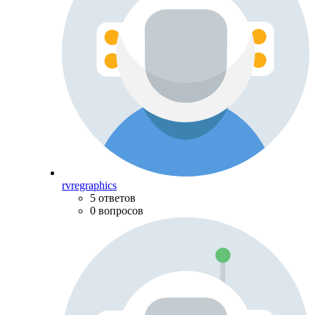
rvregraphics
5 ответов
0 вопросов