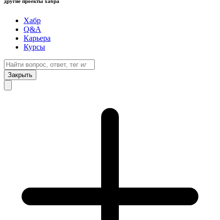
другие проекты хабра
Хабр
Q&A
Карьера
Курсы
Закрыть