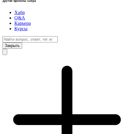
другие проекты хабра
Хабр
Q&A
Карьера
Курсы
Закрыть