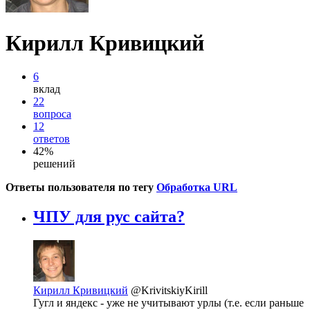
Кирилл Кривицкий
6
вклад
22
вопроса
12
ответов
42%
решений
Ответы пользователя по тегу
Обработка URL
ЧПУ для рус сайта?
Кирилл Кривицкий
@KrivitskiyKirill
Гугл и яндекс - уже не учитывают урлы (т.е. если раньше