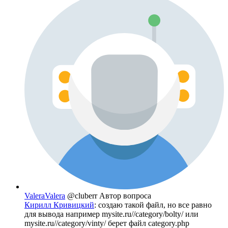
ValeraValera
@cluberr
Автор вопроса
Кирилл Кривицкий
: создаю такой файл, но все равно
для вывода например mysite.ru//category/bolty/ или
mysite.ru//category/vinty/ берет файл category.php