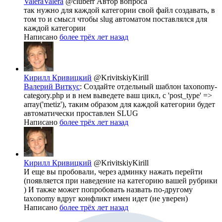
ValeraValera
@cluberr
Автор вопроса
так нужно для каждой категории свой файл создавать, в
том то и смысл чтобы slug автоматом поставлялся для
каждой категории
Написано
более трёх лет назад
Кирилл Кривицкий
@KrivitskiyKirill
Валерий Виткус
: Создайте отдельный шаблон taxonomy-
category.php и в нем выведете ваш цикл, с 'post_type' =>
array('metiz'), таким образом для каждой категории будет
автоматически проставлен SLUG
Написано
более трёх лет назад
Кирилл Кривицкий
@KrivitskiyKirill
И еще вы пробовали, через админку нажать перейти
(появляется при наведение на категорию вашей рубрики
) И также может попробовать назвать по-другому
taxonomy вдруг конфликт имен идет (не уверен)
Написано
более трёх лет назад