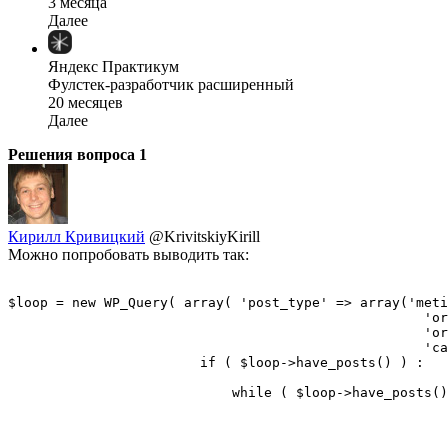
3 месяца
Далее
Яндекс Практикум
Фулстек-разработчик расширенный
20 месяцев
Далее
Решения вопроса
1
Кирилл Кривицкий
@KrivitskiyKirill
Можно попробовать выводить так:
$loop = new WP_Query( array( 'post_type' => array('meti
                                                    'or
                                                    'or
                                                    'ca
                        if ( $loop->have_posts() ) :

                            while ( $loop->have_posts()