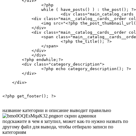
        </div>

        	<?php 

        	while ( have_posts() ) : the_post(); ?>	

			<div class="main_catalog_cards col-md-8">

            <div class="main__catalog__cards__order col
                <img src="<?php the_post_thumbnail_url(
            </div>

            <div class="main__catalog__cards__order col
                <span class="main__catalog__cards__orde
                	<?php the_title(); ?>

                </span>

            </div>

            </div>

        <?php endwhile;?> 

        <div class="category_description">

        	<?php echo category_description(); ?>   

        </div>

    </div>

<?php get_footer(); ?>
название категории и описание выводит правильно
вот скрин админки
подскажите в чем я затупил, может как-то нужно назвать по
другому файл для вывода, чтобы отбирало записи по
категориям