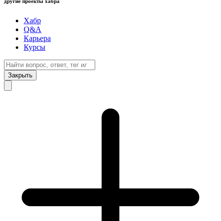
другие проекты хабра
Хабр
Q&A
Карьера
Курсы
Закрыть