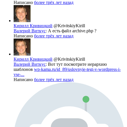
Написано
более трёх лет назад
Кирилл Кривицкий
@KrivitskiyKirill
Валерий Виткус
: А есть файл archive.php ?
Написано
более трёх лет назад
Кирилл Кривицкий
@KrivitskiyKirill
Валерий Виткус
: Вот тут посмотрите иерархию
шаблонов
wp-kama.ru/id_89/uslovnyie-tegi-v-wordpress-i-
vse-...
Написано
более трёх лет назад