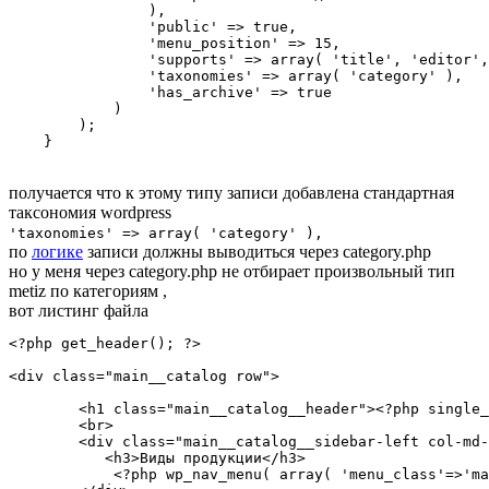
                ),

                'public' => true,

                'menu_position' => 15,

                'supports' => array( 'title', 'editor',
                'taxonomies' => array( 'category' ),

                'has_archive' => true

            )

        );

    }
получается что к этому типу записи добавлена стандартная
таксономия wordpress
'taxonomies' => array( 'category' ),
по
логике
записи должны выводиться через category.php
но у меня через category.php не отбирает произвольный тип
metiz по категориям ,
вот листинг файла
<?php get_header(); ?>

<div class="main__catalog row">

        <h1 class="main__catalog__header"><?php single_
        <br>

        <div class="main__catalog__sidebar-left col-md-
           <h3>Виды продукции</h3>

            <?php wp_nav_menu( array( 'menu_class'=>'ma