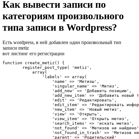
Как вывести записи по
категориям произвольного
типа записи в Wordpress?
Есть wordpress, в ней добавлен один произвольный тип
записи metiz
вот листинг его регистрации
function create_metiz() {

        register_post_type( 'metiz',

            array(

                'labels' => array(

                    'name' => 'Метизы',

                    'singular_name' => 'Метиз',

                    'add_new' => 'Добавить позицию',

                    'add_new_item' => 'Добавить новый т
                    'edit' => 'Редактировать',

                    'edit_item' => 'Редактировать инфор
                    'new_item' => 'Новый метиз',

                    'view' => 'Открыть',

                    'view_item' => 'Открыть метиз',

                    'search_items' => 'искать метиз',

                    'not_found' => 'Метизов не найдено'
                    'not_found_in_trash' => 'Метизов не
                    'parent' => 'Родительский'
