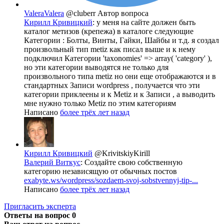
ValeraValera
@cluberr
Автор вопроса
Кирилл Кривицкий
: у меня на сайте должен быть
каталог метизов (крепежа) в каталоге следующие
Категории : Болты, Винты, Гайки, Шайбы и т.д. я создал
произвольный тип metiz как писал выше и к нему
подключил Категории 'taxonomies' => array( 'category' ),
но эти категории выводятся не только для
произвольного типа metiz но они еще отображаются и в
стандартных Записи wordpress , получается что эти
категории приклеены и к Metiz и к Записи , а выводить
мне нужно только Metiz по этим категориям
Написано
более трёх лет назад
Кирилл Кривицкий
@KrivitskiyKirill
Валерий Виткус
: Создайте свою собственную
категорию независящую от обычных постов
exabyte.ws/wordpress/sozdaem-svoj-sobstvennyj-tip-...
Написано
более трёх лет назад
Пригласить эксперта
Ответы на вопрос
0