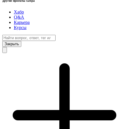
другие проекты хабра
Хабр
Q&A
Карьера
Курсы
Закрыть