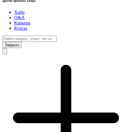
другие проекты хабра
Хабр
Q&A
Карьера
Курсы
Закрыть