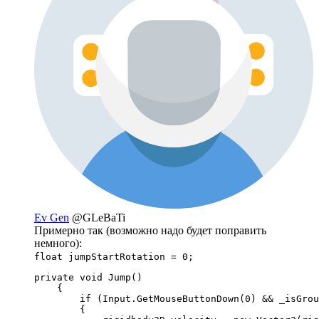
Ev Gen
@GLeBaTi
Примерно так (возможно надо будет поправить
немного):
float jumpStartRotation = 0;
private void Jump()

    {

        if (Input.GetMouseButtonDown(0) && _isGrou
        {
