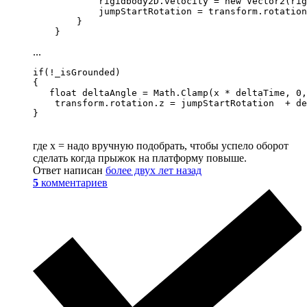
            rigidbody2D.velocity = new Vector2(rig
            jumpStartRotation = transform.rotation
        }

    }
...
if(!_isGrounded)

{

   float deltaAngle = Math.Clamp(x * deltaTime, 0,
    transform.rotation.z = jumpStartRotation  + de
}
где x = надо вручную подобрать, чтобы успело оборот
сделать когда прыжок на платформу повыше.
Ответ написан
более двух лет назад
5
комментариев