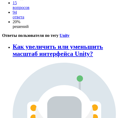
15
вопросов
94
ответа
20%
решений
Ответы пользователя по тегу
Unity
Как увеличить или уменьшить
масштаб интерфейса Unity?