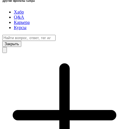
другие проекты хабра
Хабр
Q&A
Карьера
Курсы
Закрыть