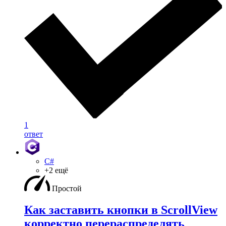
1
ответ
C#
+2 ещё
Простой
Как заставить кнопки в ScrollView
корректно перераспределять