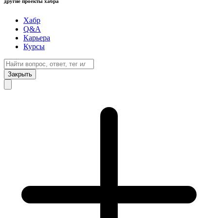
другие проекты хабра
Хабр
Q&A
Карьера
Курсы
Закрыть