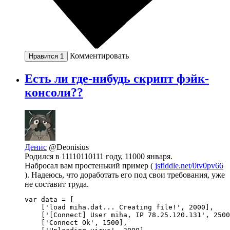
Комментировать
Нравится
1
Есть ли где-нибудь скрипт фэйк-
консоли??
Денис
@Deonisius
Родился в 11110110111 году, 11000 января.
Набросал вам простенький пример (
jsfiddle.net/0tv0pv66
). Надеюсь, что доработать его под свои требования, уже
не составит труда.
var data = [

    ['load miha.dat... Creating file!', 2000],

    ['[Connect] User miha, IP 78.25.120.131', 2500
    ['Connect Ok', 1500],
