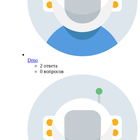
Drno
2 ответа
0 вопросов