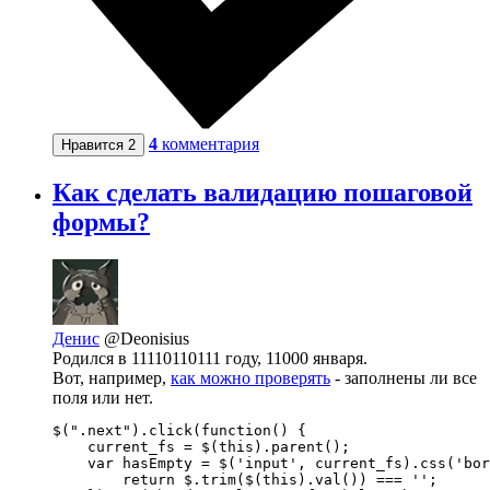
4
комментария
Нравится
2
Как сделать валидацию пошаговой
формы?
Денис
@Deonisius
Родился в 11110110111 году, 11000 января.
Вот, например,
как можно проверять
- заполнены ли все
поля или нет.
$(".next").click(function() {

    current_fs = $(this).parent();

    var hasEmpty = $('input', current_fs).css('bor
        return $.trim($(this).val()) === '';
