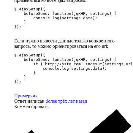
применяться ко всем ajax-запросам.
$.ajaxSetup({

    beforeSend: function(jqXHR, settings) {

        console.log(settings.data);

    }

});
Если нужно вывести данные только конкретного
запроса, то можно ориентироваться на его url:
$.ajaxSetup({

    beforeSend: function(jqXHR, settings) {

        if ('http://site.com'.indexOf(settings.url
            console.log(settings.data);

        }

    }

});
Примерчик
Ответ написан
более трёх лет назад
Комментировать