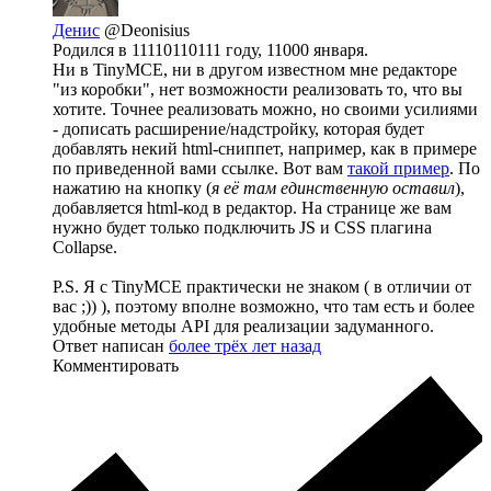
Денис
@Deonisius
Родился в 11110110111 году, 11000 января.
Ни в TinyMCE, ни в другом известном мне редакторе
"из коробки", нет возможности реализовать то, что вы
хотите. Точнее реализовать можно, но своими усилиями
- дописать расширение/надстройку, которая будет
добавлять некий html-сниппет, например, как в примере
по приведенной вами ссылке. Вот вам
такой пример
. По
нажатию на кнопку (
я её там единственную оставил
),
добавляется html-код в редактор. На странице же вам
нужно будет только подключить JS и CSS плагина
Сollapse.
P.S. Я с TinyMCE практически не знаком ( в отличии от
вас ;)) ), поэтому вполне возможно, что там есть и более
удобные методы API для реализации задуманного.
Ответ написан
более трёх лет назад
Комментировать