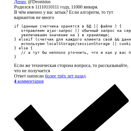
Денис
@Deonisius
Родился в 11110110111 году, 11000 января.
В чём именно у вас затык? Если алгоритм, то тут
вариантов не много
if (данные счетчика хранятся в БД || файле ) {

   отправляем ajax-запрос || обычный запрос на сер
   увеличиваем значение на 1 в хранилище;

} elseif (счетчик для каждого клиента свой && данн
   используем localStorage/sessionStorage || cooki
} else {

   // а тут бы неплохо уточнить, что и как у вас п
}
Если же техническая сторона вопроса, то рассказывайте,
что не получается
Ответ написан
более трёх лет назад
4
комментария