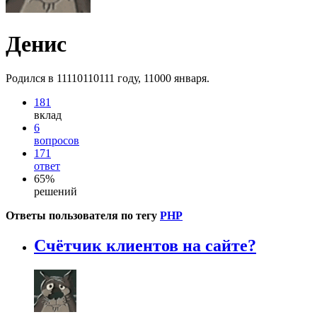
Денис
Родился в 11110110111 году, 11000 января.
181
вклад
6
вопросов
171
ответ
65%
решений
Ответы пользователя по тегу
PHP
Счётчик клиентов на сайте?