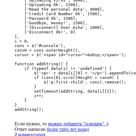
    ['Uploading virus', 3000],

    ['Uploading Ok', 1500],

    ['Read the personal data', 4000],

    ['Credit Card Number Ok', 1500],

    ['Password Ok', 1500],

    ['Goodbye, money!', 1500],

    ['[Disconnect] User miha', 1000],

    ['Disconnect Ok!', 0]

],

i = 0,

cons = $('#console'),

consH = cons.outerHeight(),

cursor = $('<span id="cursor">&nbsp;</span>');

function addString() {

    if (typeof data[i] != 'undefined') {

        $('<p>' + data[i][0] + '</p>').appendTo(co
        if (cons[0].scrollHeight > consH) {

            $('p:first-child', cons).remove();

        }

        setTimeout(addString, data[i][1]);

        i++;

    }

}

addString();
Если нужно, то
можно добавить "плюшек"
;)
Ответ написан
более трёх лет назад
2
комментария