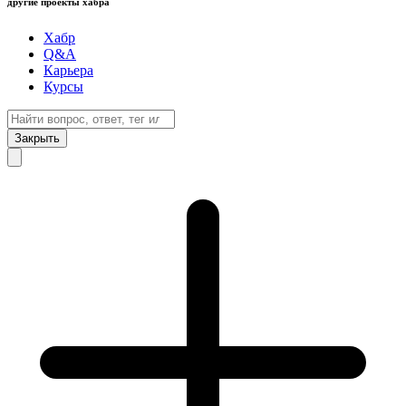
другие проекты хабра
Хабр
Q&A
Карьера
Курсы
Закрыть