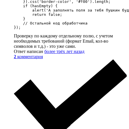
    }).css('border-color', '#f00').length;

    if (hasEmpty) {

        alert('А заполнять поля за тебя Пушкин буд
        return false;

    }

    // Остальной код обработчика

});
Проверку по каждому отдельному полю, с учетом
необходимых требований (формат Email, кол-во
символов и т.д.) - это уже сами.
Ответ написан
более трёх лет назад
2
комментария