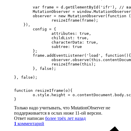
	var frame = d.getElementById('ifr'), // ваш iframe

	MutationObserver = window.MutationObserver || window.WebKitMutationObserver,

	observer = new MutationObserver(function (mutations) {

		resizeIframe(frame);

    }),

	config = {

		attributes: true,

		childList: true,

		characterData: true,

		subtree: true

	};

	frame.addEventListener('load', function(){

		observer.observe(this.contentDocument.body, config);

		resizeIframe(this);	

	}, false);

}, false);

function resizeIframe(o){

	o.style.height = o.contentDocument.body.scrollHeight + 'px';	

}
Только надо учитывать, что MutationObserver не
поддерживается в ослах ниже 11-ой версии.
Ответ написан
более трёх лет назад
1
комментарий