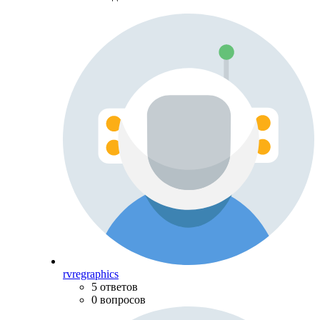
rvregraphics
5 ответов
0 вопросов