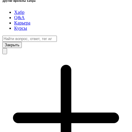
другие проекты хабра
Хабр
Q&A
Карьера
Курсы
Закрыть