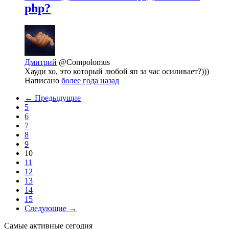
php?
Дмитрий
@Compolomus
Хауди хо, это который любой яп за час осиливает?)))
Написано
более года назад
← Предыдущие
5
6
7
8
9
10
11
12
13
14
15
Следующие →
Самые активные сегодня