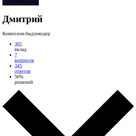
Дмитрий
Комполом-быдлокодер
305
вклад
7
вопросов
345
ответов
56%
решений