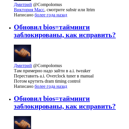
Дмитрий
@Compolomus
Виктория Масс
, смотрите substr или ltrim
Написано
более года назад
Обновил bios=тайминги
заблокированы, как исправить?
Дмитрий
@Compolomus
Там примерно надо зайти в a.i. tweaker
Переставить a.i. Overclock tuner в manual
Потом крутить dram timing control
Написано
более года назад
Обновил bios=тайминги
заблокированы, как исправить?