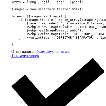
$exts = ['png', 'gif', 'jpg', 'jpeg'];

$images = new DirectoryIterator($dir);

foreach ($images as $image) {

    if ($image->isFile() && in_array($image->getEx
        $name = explode('.', $image->getFilename()
        $webp = new Imagick($dir . DIRECTORY_SEPAR
        $webp->setImageFormat('webp');

        $webp->writeImage($dir . DIRECTORY_SEPARAT
        //unlink($dir . DIRECTORY_SEPARATOR  . $im
    }

}
Ответ написан
более двух лет назад
11
комментариев