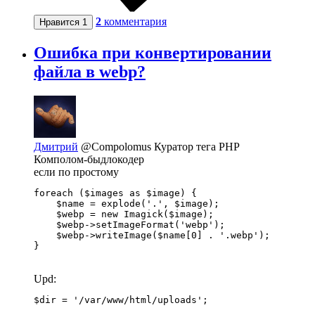
2
комментария
Нравится
1
Ошибка при конвертировании
файла в webp?
Дмитрий
@Compolomus
Куратор тега PHP
Комполом-быдлокодер
если по простому
foreach ($images as $image) {

    $name = explode('.', $image);

    $webp = new Imagick($image);

    $webp->setImageFormat('webp');

    $webp->writeImage($name[0] . '.webp');

}
Upd:
$dir = '/var/www/html/uploads';
