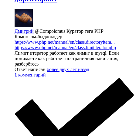
Дмитрий
@Compolomus
Куратор тега PHP
Комполом-быдлокодер
https://www.php.net/manual/en/class.directoryitera...
https://www.php.net/manual/en/class.limititerator.php
Лимит итератор работает как лимит в mysql. Если
понимаете как работает постраничная навигация,
разберётесь
Ответ написан
более двух лет назад
1
комментарий