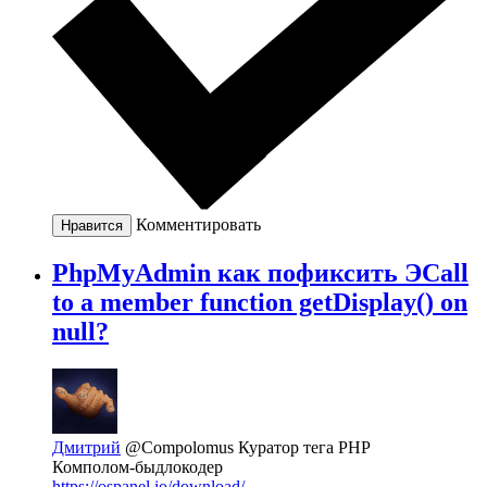
Комментировать
Нравится
PhpMyAdmin как пофиксить ЭCall
to a member function getDisplay() on
null?
Дмитрий
@Compolomus
Куратор тега PHP
Комполом-быдлокодер
https://ospanel.io/download/