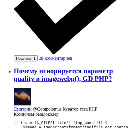
18
комментариев
Нравится
1
Почему игнорируется параметр
quality в imagewebp(), GD PHP?
Дмитрий
@Compolomus
Куратор тега PHP
Комполом-быдлокодер
if (isset($_FILES['file']['tmp_name'])) {

    $image = imagecreatefromstring(file_get_conten