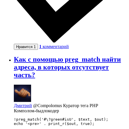
1
комментарий
Нравится
1
Как с помощью preg_match найти
адреса, в которых отсутствует
часть?
Дмитрий
@Compolomus
Куратор тега PHP
Комполом-быдлокодер
!preg_match('#\?green#isU', $text, $out);

echo '<pre>' . print_r($out, true);