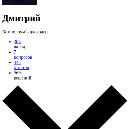
Дмитрий
Комполом-быдлокодер
305
вклад
7
вопросов
345
ответов
56%
решений