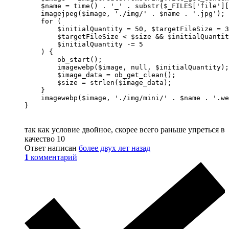
    $name = time() . '_' . substr($_FILES['file'][
    imagejpeg($image, './img/' . $name . '.jpg');

    for (

        $initialQuantity = 50, $targetFileSize = 3
        $targetFileSize < $size && $initialQuantit
        $initialQuantity -= 5

    ) {

        ob_start();

        imagewebp($image, null, $initialQuantity);

        $image_data = ob_get_clean();

        $size = strlen($image_data);

    }

    imagewebp($image, './img/mini/' . $name . '.we
}
так как условие двойное, скорее всего раньше упреться в
качество 10
Ответ написан
более двух лет назад
1
комментарий