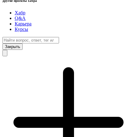
другие проекты хабра
Хабр
Q&A
Карьера
Курсы
Закрыть