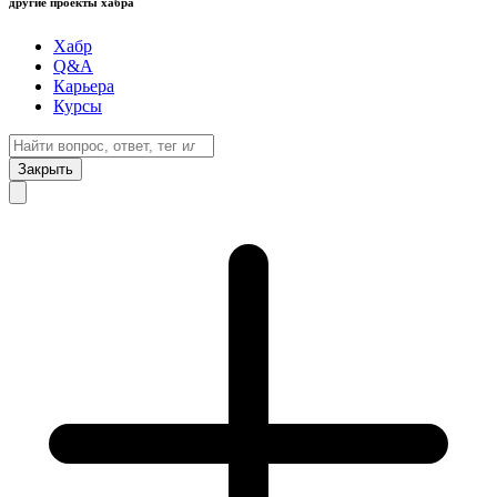
другие проекты хабра
Хабр
Q&A
Карьера
Курсы
Закрыть