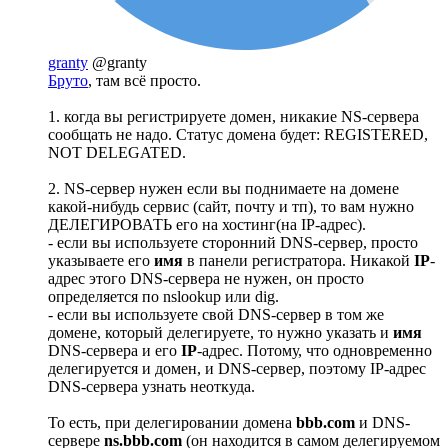
granty
@granty
Бруто
, там всё просто.
1. когда вы регистрируете домен, никакие NS-сервера
сообщать не надо. Статус домена будет: REGISTERED,
NOT DELEGATED.
2. NS-сервер нужен если вы поднимаете на домене
какой-нибудь сервис (сайт, почту и тп), то вам нужно
ДЕЛЕГИРОВАТЬ его на хостинг(на IP-адрес).
- если вы используете сторонний DNS-сервер, просто
указываете его
имя
в панели регистратора. Никакой
IP
-
адрес этого DNS-сервера не нужен, он просто
определяется по nslookup или dig.
- если вы используете свой DNS-сервер в том же
домене, который делегируете, то нужно указать и
имя
DNS-сервера и его
IP
-адрес. Потому, что одновременно
делегируется и домен, и DNS-сервер, поэтому IP-адрес
DNS-сервера узнать неоткуда.
То есть, при делегировании домена
bbb.com
и DNS-
сервере
ns.bbb.com
(он находится в самом делегируемом