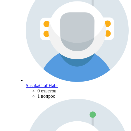
SushkaCraftHabr
0 ответов
1 вопрос