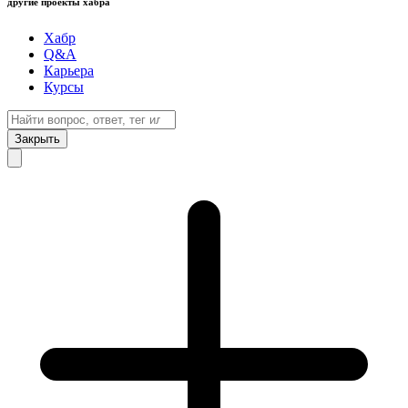
другие проекты хабра
Хабр
Q&A
Карьера
Курсы
Закрыть