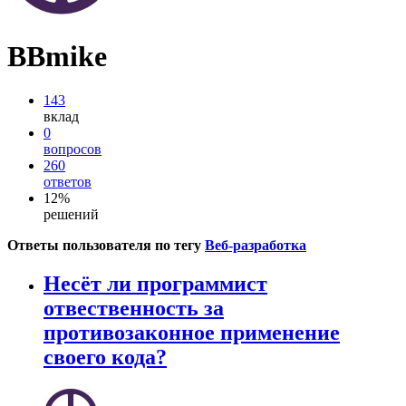
BBmike
143
вклад
0
вопросов
260
ответов
12%
решений
Ответы пользователя по тегу
Веб-разработка
Несёт ли программист
отвественность за
противозаконное применение
своего кода?