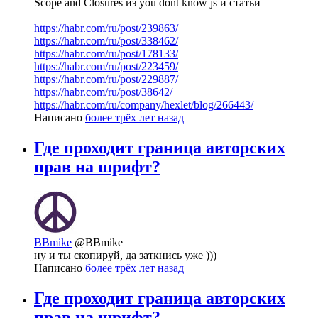
Scope and Closures из you dont know js и статьи
https://habr.com/ru/post/239863/
https://habr.com/ru/post/338462/
https://habr.com/ru/post/178133/
https://habr.com/ru/post/223459/
https://habr.com/ru/post/229887/
https://habr.com/ru/post/38642/
https://habr.com/ru/company/hexlet/blog/266443/
Написано
более трёх лет назад
Где проходит граница авторских
прав на шрифт?
BBmike
@BBmike
ну и ты скопируй, да заткнись уже )))
Написано
более трёх лет назад
Где проходит граница авторских
прав на шрифт?