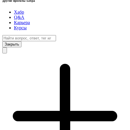
другие проекты хабра
Хабр
Q&A
Карьера
Курсы
Закрыть