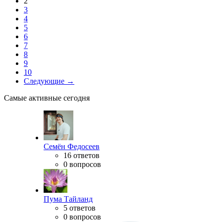
2
3
4
5
6
7
8
9
10
Следующие →
Самые активные сегодня
Семён Федосеев
16 ответов
0 вопросов
Пума Тайланд
5 ответов
0 вопросов