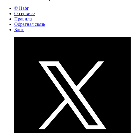
© Habr
О сервисе
Правила
Обратная связь
Блог