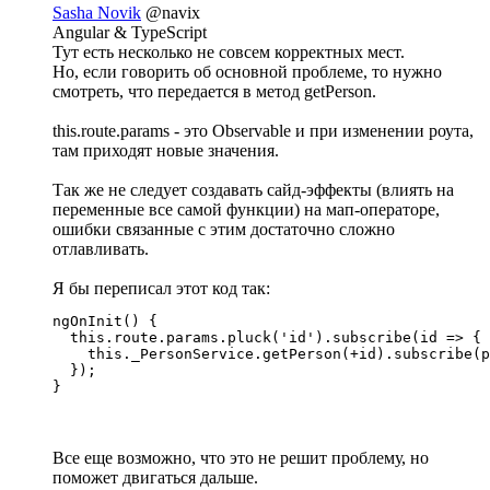
Sasha Novik
@navix
Angular & TypeScript
Тут есть несколько не совсем корректных мест.
Но, если говорить об основной проблеме, то нужно
смотреть, что передается в метод getPerson.
this.route.params - это Observable и при изменении роута,
там приходят новые значения.
Так же не следует создавать сайд-эффекты (влиять на
переменные все самой функции) на мап-операторе,
ошибки связанные с этим достаточно сложно
отлавливать.
Я бы переписал этот код так:
ngOnInit() {

  this.route.params.pluck('id').subscribe(id => {

    this._PersonService.getPerson(+id).subscribe(p
  });

}
Все еще возможно, что это не решит проблему, но
поможет двигаться дальше.