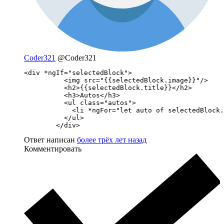
Coder321
@Coder321
<div *ngIf="selectedBlock">

          <img src="{{selectedBlock.image}}"/>

          <h2>{{selectedBlock.title}}</h2>

          <h3>Autos</h3>

          <ul class="autos">

            <li *ngFor="let auto of selectedBlock.
          </ul>     

        </div>
Ответ написан
более трёх лет назад
Комментировать