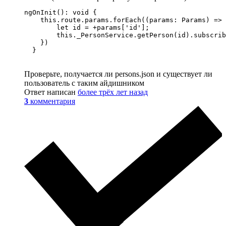
ngOnInit(): void {

    this.route.params.forEach((params: Params) => 
        let id = +params['id'];

        this._PersonService.getPerson(id).subscrib
    })

  }
Проверьте, получается ли persons.json и существует ли
пользователь с таким айдишником
Ответ написан
более трёх лет назад
3
комментария