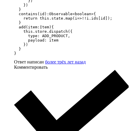
      })

    })

  }

  contains(id):Observable<boolean>{

    return this.state.map(i=>!!i.ids[id]);

  }

  add(item:Item){

    this.store.dispatch({

      type: ADD_PRODUCT,

      payload: item

    })

  }

}
Ответ написан
более трёх лет назад
Комментировать