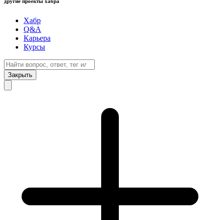
другие проекты хабра
Хабр
Q&A
Карьера
Курсы
Закрыть