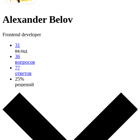
Alexander Belov
Frontend developer
31
вклад
36
вопросов
77
ответов
25%
решений