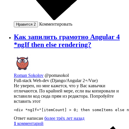
Комментировать
Нравится
2
Как запилить грамотно Angular 4
*ngIf then else rendering?
Roman Sokolov
@pomasokol
Full-stack Web-dev (Django/Angular 2+/Vue)
Не уверен, но мне кажется, что у Вас кавычки
отличаются. По крайней мере, если вы копировали и
вставили код сюда прям из редактора. Попробуйте
вставить этот
<div *ngIf="[itemCount] > 0; then someItems else n
Ответ написан
более трёх лет назад
1
комментарий