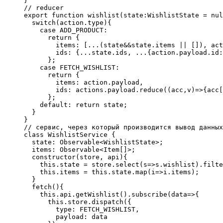
}

// reducer

export function wishlist(state:WishlistState = nul
  switch(action.type){

    case ADD_PRODUCT:

      return {

        items: [...(state&&state.items || []), act
        ids: {...state.ids, ...{action.payload.id:
      };

    case FETCH_WISHLIST:

      return {

        items: action.payload,

        ids: actions.payload.reduce((acc,v)=>{acc[
      };

    default: return state;

  }

}

// сервис, через который производится вывод данных
class WishlistService {

  state: Observable<WishlistState>;

  items: Observable<Item[]>;

  constructor(store, api){

    this.state = store.select(s=>s.wishlist).filte
    this.items = this.state.map(i=>i.items);

  }

  fetch(){

    this.api.getWishlist().subscribe(data=>{

      this.store.dispatch({

        type: FETCH_WISHLIST,

        payload: data
