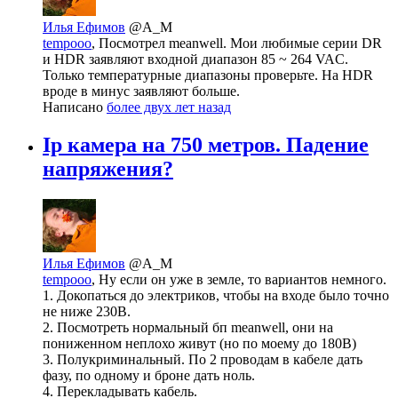
Илья Ефимов
@A_M
tempooo
, Посмотрел meanwell. Мои любимые серии DR
и HDR заявляют входной диапазон 85 ~ 264 VAC.
Только температурные диапазоны проверьте. На HDR
вроде в минус заявляют больше.
Написано
более двух лет назад
Ip камера на 750 метров. Падение
напряжения?
Илья Ефимов
@A_M
tempooo
, Ну если он уже в земле, то вариантов немного.
1. Докопаться до электриков, чтобы на входе было точно
не ниже 230В.
2. Посмотреть нормальный бп meanwell, они на
пониженном неплохо живут (но по моему до 180В)
3. Полукриминальный. По 2 проводам в кабеле дать
фазу, по одному и броне дать ноль.
4. Перекладывать кабель.