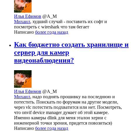
Илья Ефимов
@A_M
Михаил
, худший случай - поставить их софт и
посмотреть с wireshark что там бегает
Написано
более года назад
Как бюджетно создать хранилище и
сервер для камер
видеонаблюдения?
Илья Ефимов
@A_M
Михаил
, надо поднять прошивку на последнюю и
потестить. Поискать по форумам на другие модели,
через vlc потестить подхватится или нет. Посмотреть,
что onvif device manager думает об этой камере.
Именно камеры dlink для меня эталон херни с
инженерной точки зрения, придется повозиться)
Написано
более года назад