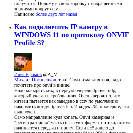
получится. Положу в свою коробку с извращенными
знаниями вокруг cctv.
Написано
более двух лет назад
Как подключить IP камеру в
WINDOWS 11 по протоколу ONVIF
Profile S?
Илья Ефимов
@A_M
Михаил Потапенков
, тэкс. Сама тема занятная, надо
почитать про onvif в винде.
Надо ковырять хик, в первую очередь rtp over udp,
который указан в требованиях. Очень вероятно, что
китаец пытается как заведено в cctv по умолчанию
накормить винду rtp over tcp. И кодек 265 проверьте, что
выключен.
Само направление куда копать. Onvif камерная и
"регистраторная" часть согласуют формат потока, потом
начинается передача и прием. Если всё дошло до