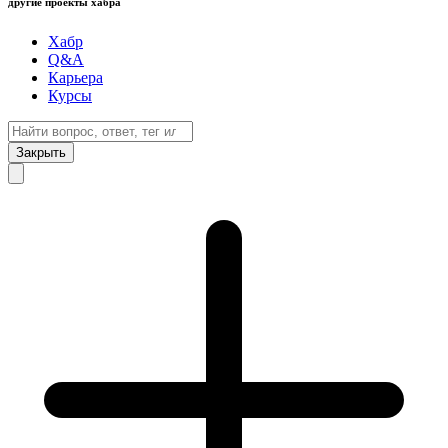
другие проекты хабра
Хабр
Q&A
Карьера
Курсы
Закрыть