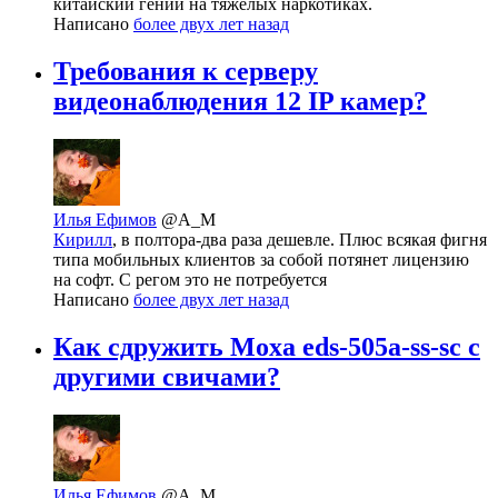
китайский гений на тяжелых наркотиках.
Написано
более двух лет назад
Требования к серверу
видеонаблюдения 12 IP камер?
Илья Ефимов
@A_M
Кирилл
, в полтора-два раза дешевле. Плюс всякая фигня
типа мобильных клиентов за собой потянет лицензию
на софт. С регом это не потребуется
Написано
более двух лет назад
Как сдружить Moxa eds-505a-ss-sc с
другими свичами?
Илья Ефимов
@A_M