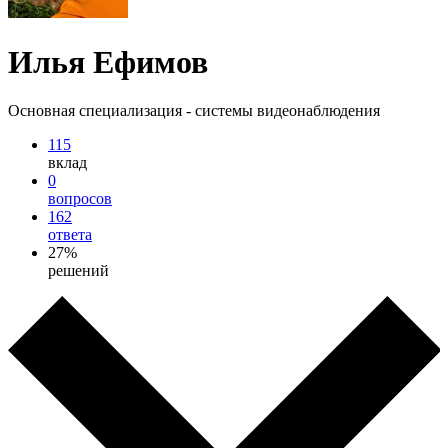
Илья Ефимов
Основная специализация - системы видеонаблюдения
115
вклад
0
вопросов
162
ответа
27%
решений