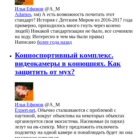
Илья Ефимов
@A_M
Adamos
, хм) А есть возможность почитать этот
стандарт? История с Детским Миром из 2016-2017 года
примерно, приходилось много гнуть через колено
людей) Никакой стандартизации не было, все сочиняли
на ходу. Интересно в чем мы были правы)
Написано
более года назад
Конноспортивный комплекс.
видеокамеры в конюшнях. Как
защитить от мух?
Илья Ефимов
@A_M
Expert-net
, Обычно сталкиваются с проблемой с
паутиной, вокруг объектива на некоторых объектах
организуется своя экосистема. Насекомые (и пауки)
лезут на ик-спектр. Могу предложить отключить
подсветку на одной камере и понаблюдать будет ли она
медленнее пачкаться.