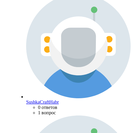
SushkaCraftHabr
0 ответов
1 вопрос