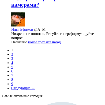
камерами?
Илья Ефимов
@A_M
Нихрена не понятно. Рисуйте и переформулируйте
вопрос.
Написано
более трёх лет назад
1
2
3
4
5
6
7
8
9
Следующие →
Самые активные сегодня