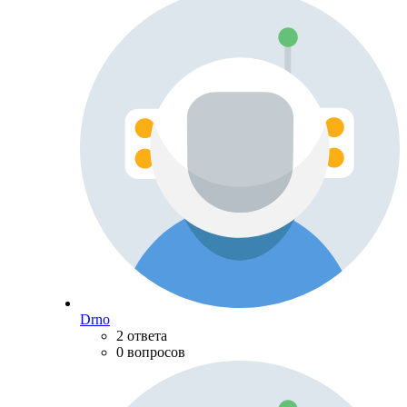
Drno
2 ответа
0 вопросов