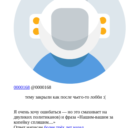
0000168
@0000168
тему закрыли как после чьего-то лобби :(
Я очень хочу ошибаться — но это смахивает на
двуликих политиканов) и фраза «Нашим-вашим за
копейку спляшим....»
Ответ написан
более трёх лет назад