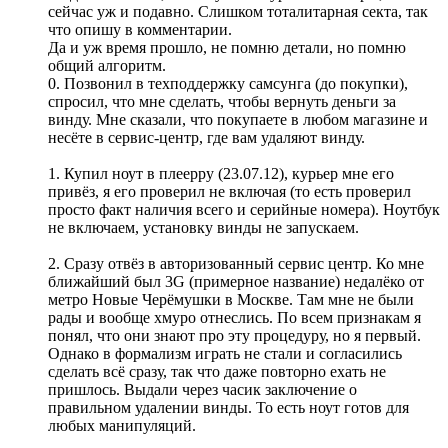
сейчас уж и подавно. Слишком тоталитарная секта, так
что опишу в комментарии.
Да и уж время прошло, не помню детали, но помню
общий алгоритм.
0. Позвонил в техподдержку самсунга (до покупки),
спросил, что мне сделать, чтобы вернуть деньги за
винду. Мне сказали, что покупаете в любом магазине и
несёте в сервис-центр, где вам удаляют винду.
1. Купил ноут в плеерру (23.07.12), курьер мне его
привёз, я его проверил не включая (то есть проверил
просто факт наличия всего и серийные номера). Ноутбук
не включаем, установку винды не запускаем.
2. Сразу отвёз в авторизованный сервис центр. Ко мне
ближайший был 3G (примерное название) недалёко от
метро Новые Черёмушки в Москве. Там мне не были
рады и вообще хмуро отнеслись. По всем признакам я
понял, что они знают про эту процедуру, но я первый.
Однако в формализм играть не стали и согласились
сделать всё сразу, так что даже повторно ехать не
пришлось. Выдали через часик заключение о
правильном удалении винды. То есть ноут готов для
любых манипуляций.