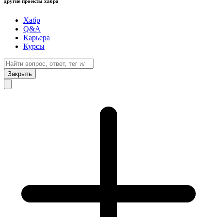
другие проекты хабра
Хабр
Q&A
Карьера
Курсы
Закрыть