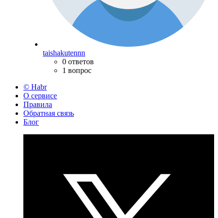
taishakutennn
0 ответов
1 вопрос
© Habr
О сервисе
Правила
Обратная связь
Блог