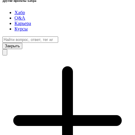
другие проекты хабра
Хабр
Q&A
Карьера
Курсы
Закрыть