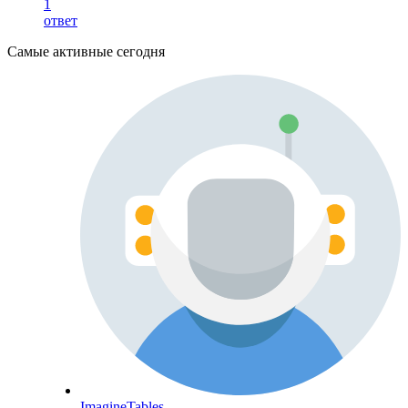
1
ответ
Самые активные сегодня
ImagineTables