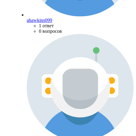
ahawkins099
1 ответ
0 вопросов