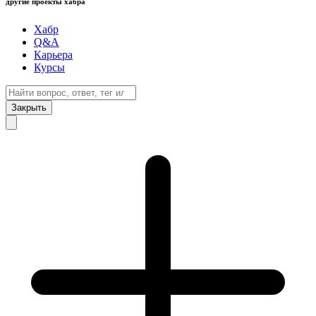
другие проекты хабра
Хабр
Q&A
Карьера
Курсы
Закрыть