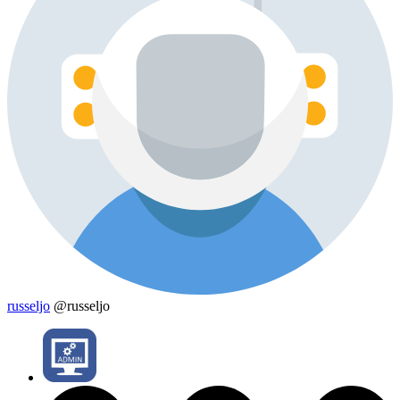
russeljo
@russeljo