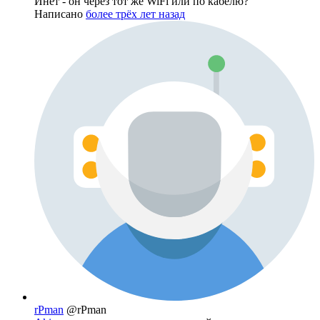
Инет - он через тот же WiFi или по кабелю?
Написано
более трёх лет назад
rPman
@rPman