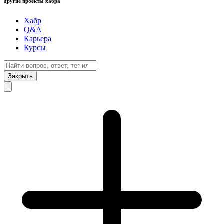
другие проекты хабра
Хабр
Q&A
Карьера
Курсы
Закрыть