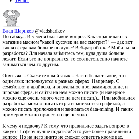
Twitter
Влад Шариков
@vladsharikov
По сабжу... И у меня был такой вопрос. Как спрашивают в
магазине мясном "какой кусочек на вас смотрит?" — дак вот
какая сфера вам больше по душе? Веб-разработка? Мобильная
разработка? Для начала займитесь тем, куда душа больше
лежит. Если это не понравится, то соответственно начнете
заниматься чем-то другим.
Опять же... Скажите какой язык... Часто бывает такое, что
один язык используется в разных сферах. Например, С
семейство: и драйвера, и визуальное программирование, и
игровая сфера, и сайты на нем можно писать (и наверное
можно еще очень много чего на нем писать)... Или мобильная
разработка: можно писать игры и заниматься графикой, а
можно писать приложения и заниматься data-mining. И таких
примеров можно привести еще не мало.
К чему я подвожу? К тому, что правильнее задать вопрос: в
какую IT-сферу лучше податься? Это уже более правильный
вопрос. Но на него никто не сможет ответить кроме вас.