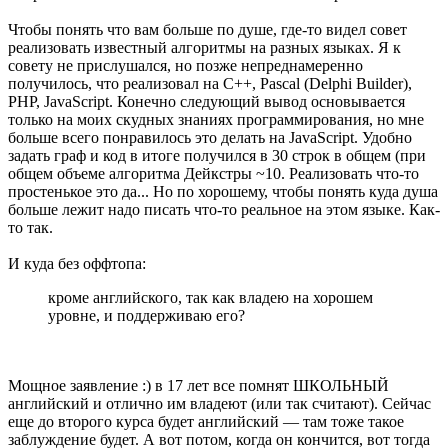
Чтобы понять что вам больше по душе, где-то видел совет
реализовать известный алгоритмы на разных языках. Я к
совету не прислушался, но позже непреднамеренно
получилось, что реализовал на С++, Pascal (Delphi Builder),
PHP, JavaScript. Конечно следующий вывод основывается
только на моих скудных знаниях программирования, но мне
больше всего понравилось это делать на JavaScript. Удобно
задать граф и код в итоге получился в 30 строк в общем (при
общем объеме алгоритма Дейкстры ~10. Реализовать что-то
простенькое это да... Но по хорошему, чтобы понять куда душа
больше лежит надо писать что-то реальное на этом языке. Как-
то так.
И куда без оффтопа:
кроме английского, так как владею на хорошем
уровне, и поддерживаю его?
Мощное заявление :) в 17 лет все помнят ШКОЛЬНЫЙ
английский и отлично им владеют (или так считают). Сейчас
еще до второго курса будет английский — там тоже такое
заблуждение будет. А вот потом, когда он кончится, вот тогда