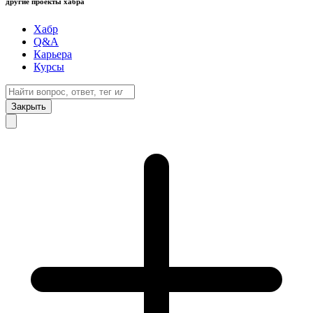
другие проекты хабра
Хабр
Q&A
Карьера
Курсы
Закрыть