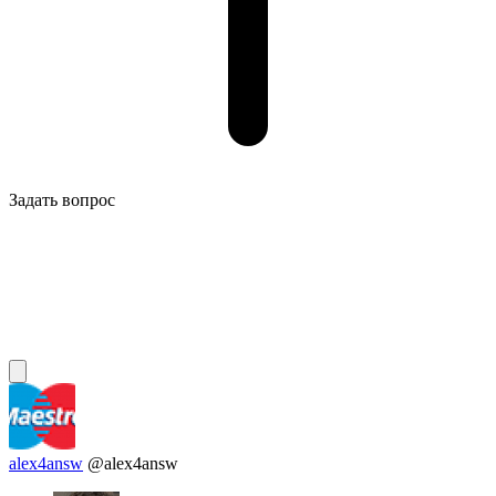
Задать вопрос
alex4answ
@alex4answ