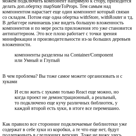
можем подключить компонент напрямую к стору, приходится
делать доп.обертку mapStateToProps. Тем самым над
компонентом нарастает еще один компонент который связан
со складом. Потом еще одна обертка withStore, withRouter и тд.
В дебаггере начинаешь уже видеть большую вложенность
компонентов и по мере роста приложения это уже становится
антипаттерном. Это все плохо работает с точки зрения
минификации и производительности из-за больших деревьев
вложенности.
компоненты разделены на Container/Component
или Умный и Глупый
В чем проблема? Вы тоже самое можете организовать и с
хуками
И если жить с хуками только React еще можно, но
когда проект не демонстрационный, а реальный,
то подключено еще кучу различных библиотек, у
каждой второй есть хуки, в итоге все перемешано.
Как правило все сторонние подключаемые библиотеки уже
содержат в себе хуки из коробки, а те что еще нет, будут
поддерживать в следующих версиях. Тоже не вижу здесь