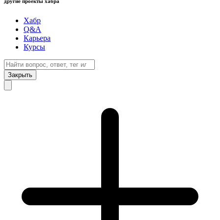
другие проекты хабра
Хабр
Q&A
Карьера
Курсы
Закрыть