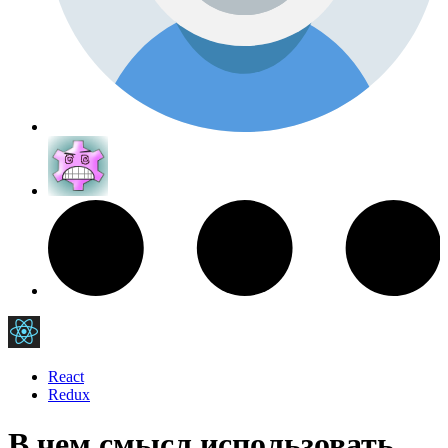
React
Redux
В чем смысл использовать