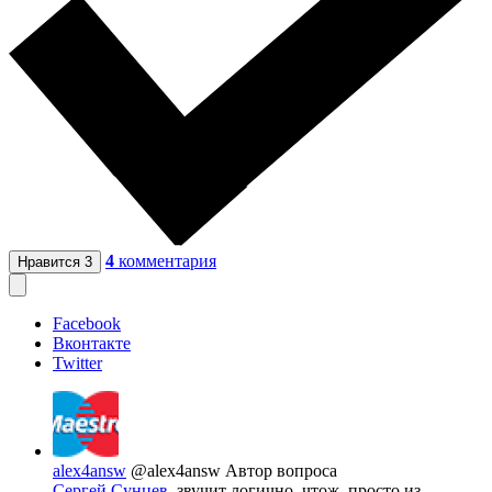
4
комментария
Нравится
3
Facebook
Вконтакте
Twitter
alex4answ
@alex4answ
Автор вопроса
Сергей Сунцев
, звучит логично, чтож, просто из