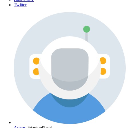
Twitter
Антон
@anton99zel