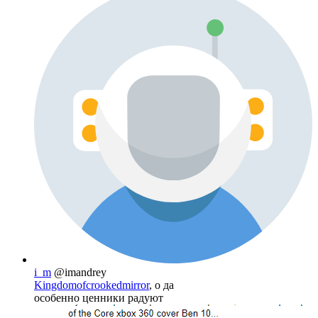
i_m
@imandrey
Kingdomofcrookedmirror
, о да
особенно ценники радуют