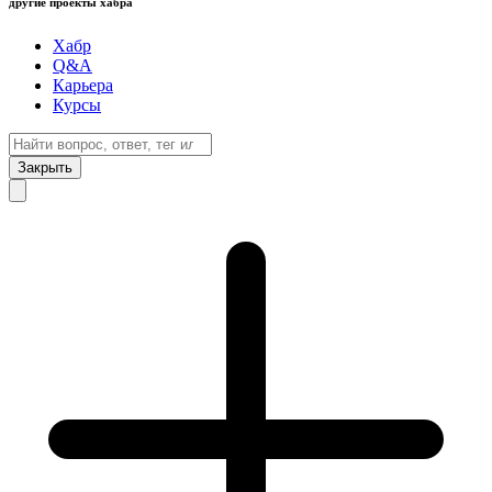
другие проекты хабра
Хабр
Q&A
Карьера
Курсы
Закрыть