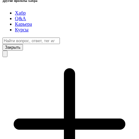
другие проекты хабра
Хабр
Q&A
Карьера
Курсы
Закрыть