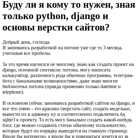
Буду ли я кому то нужен, зная
только python, django и
основы верстки сайтов?
Добрый день, господа.
Я занимаюсь разработкой на питоне уже где то 3 месяца,
учитывая все пробелы.
За это время научился не многому, знаю как создать проект на
django, основной синтаксис питона, могу написать
калькулятор, различного рода обычные программы, телеграм-
бота с банальными возможностями, даже знаю многие
библиотеки питона (правда применяю только datetime и
telephone).
В основном сейчас занимаюсь разработкой сайтов на django, и
все что умею - это красиво сверстать сайт, создать модельки,
вывести их в админку ну и соответсвенно подключить бд
sqlite3 к проекту. То есть могу банально создать какой-нибудь
блог, где можно создавать статьи обычному пользователю,
которые будут по порядку выводится на главную страницу.
Вроде бы интересно, а вроде бы и повешаться хочется из за