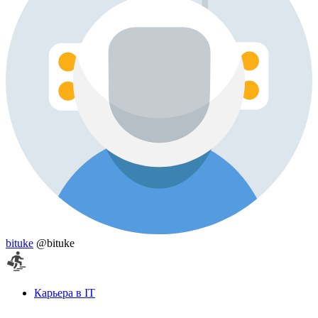
bituke
@bituke
Карьера в IT