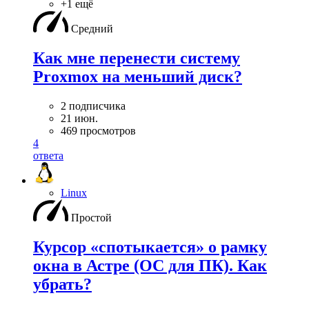
+1 ещё
Средний
Как мне перенести систему
Proxmox на меньший диск?
2 подписчика
21 июн.
469 просмотров
4
ответа
Linux
Простой
Курсор «спотыкается» о рамку
окна в Астре (ОС для ПК). Как
убрать?