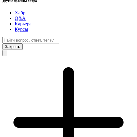
другие проекты хабра
Хабр
Q&A
Карьера
Курсы
Закрыть