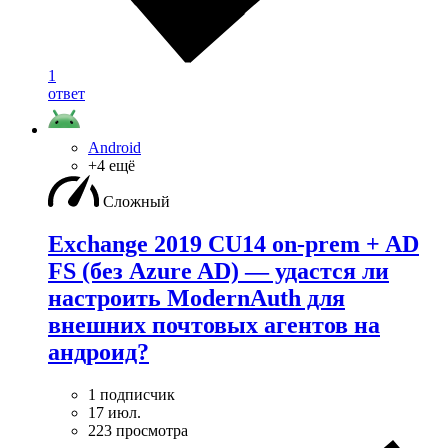
1
ответ
Android
+4 ещё
Сложный
Exchange 2019 CU14 on-prem + AD
FS (без Azure AD) — удаcтся ли
настроить ModernAuth для
внешних почтовых агентов на
андроид?
1 подписчик
17 июл.
223 просмотра