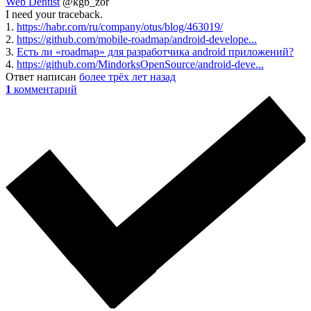
Web Dentist
@kgb_zor
I need your traceback.
1.
https://habr.com/ru/company/otus/blog/463019/
2.
https://github.com/mobile-roadmap/android-develope...
3.
Есть ли «roadmap» для разработчика android приложений?
4.
https://github.com/MindorksOpenSource/android-deve...
Ответ написан
более трёх лет назад
1
комментарий