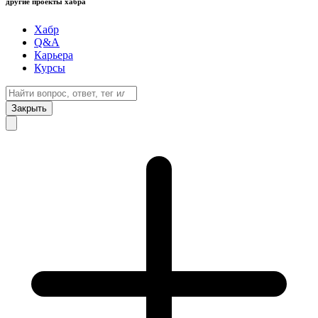
другие проекты хабра
Хабр
Q&A
Карьера
Курсы
Закрыть