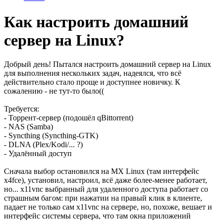
Как настроить домашний
сервер на Linux?
Добрый день! Пытался настроить домашний сервер на Linux
для выполнения нескольких задач, надеялся, что всё
действительно стало проще и доступнее новичку. К
сожалению - не тут-то было((
Требуется:
- Торрент-сервер (подошёл qBittorrent)
- NAS (Samba)
- Syncthing (Syncthing-GTK)
- DLNA (Plex/Kodi/... ?)
- Удалённый доступ
Сначала выбор остановился на MX Linux (там интерфейс
x4fce), установил, настроил, всё даже более-менее работает,
но... x11vnc выбранный для удаленного доступа работает со
страшным багом: при нажатии на правый клик в клиенте,
падает не только сам x11vnc на сервере, но, похоже, вешает и
интерфейс системы сервера, что там окна приложений