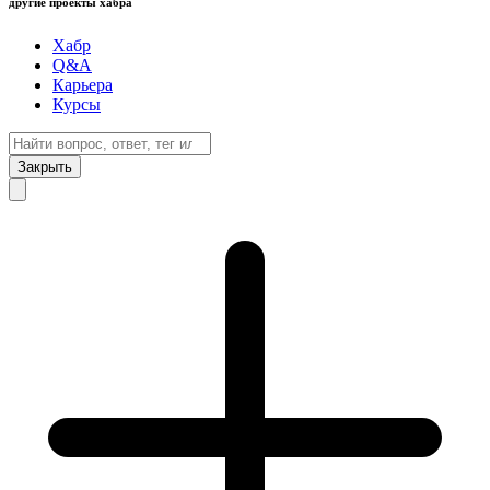
другие проекты хабра
Хабр
Q&A
Карьера
Курсы
Закрыть