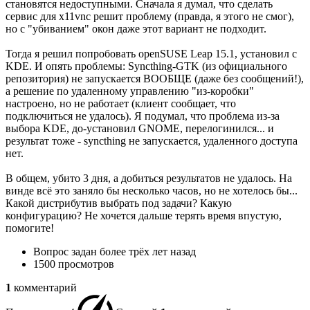
становятся недоступными. Сначала я думал, что сделать
сервис для x11vnc решит проблему (правда, я этого не смог),
но с "убиванием" окон даже этот вариант не подходит.
Тогда я решил попробовать openSUSE Leap 15.1, установил с
KDE. И опять проблемы: Syncthing-GTK (из официального
репозитория) не запускается ВООБЩЕ (даже без сообщений!),
а решение по удаленному управлению "из-коробки"
настроено, но не работает (клиент сообщает, что
подключиться не удалось). Я подумал, что проблема из-за
выбора KDE, до-установил GNOME, перелогинился... и
результат тоже - syncthing не запускается, удаленного доступа
нет.
В общем, убито 3 дня, а добиться результатов не удалось. На
винде всё это заняло бы несколько часов, но не хотелось бы...
Какой дистрибутив выбрать под задачи? Какую
конфигурацию? Не хочется дальше терять время впустую,
помогите!
Вопрос задан
более трёх лет назад
1500 просмотров
1
комментарий