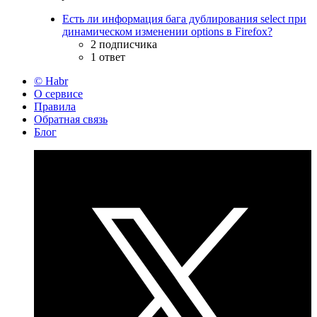
Есть ли информация бага дублирования select при
динамическом изменении options в Firefox?
2 подписчика
1 ответ
© Habr
О сервисе
Правила
Обратная связь
Блог