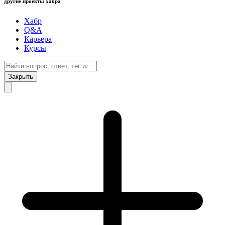
другие проекты хабра
Хабр
Q&A
Карьера
Курсы
Закрыть