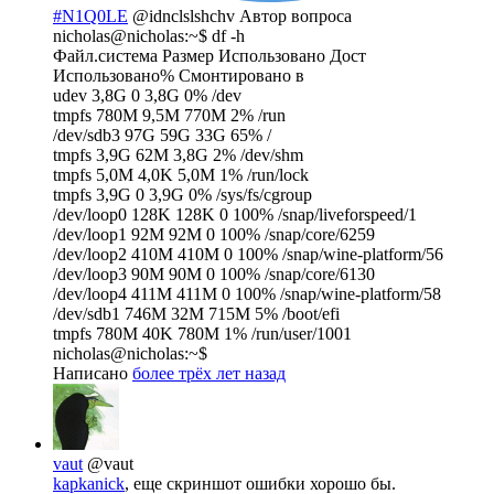
#N1Q0LE
@idnclslshchv
Автор вопроса
nicholas@nicholas:~$ df -h
Файл.система Размер Использовано Дост
Использовано% Cмонтировано в
udev 3,8G 0 3,8G 0% /dev
tmpfs 780M 9,5M 770M 2% /run
/dev/sdb3 97G 59G 33G 65% /
tmpfs 3,9G 62M 3,8G 2% /dev/shm
tmpfs 5,0M 4,0K 5,0M 1% /run/lock
tmpfs 3,9G 0 3,9G 0% /sys/fs/cgroup
/dev/loop0 128K 128K 0 100% /snap/liveforspeed/1
/dev/loop1 92M 92M 0 100% /snap/core/6259
/dev/loop2 410M 410M 0 100% /snap/wine-platform/56
/dev/loop3 90M 90M 0 100% /snap/core/6130
/dev/loop4 411M 411M 0 100% /snap/wine-platform/58
/dev/sdb1 746M 32M 715M 5% /boot/efi
tmpfs 780M 40K 780M 1% /run/user/1001
nicholas@nicholas:~$
Написано
более трёх лет назад
vaut
@vaut
kapkanick
, еще скриншот ошибки хорошо бы.