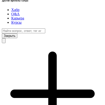
другие проекты хабра
Хабр
Q&A
Карьера
Курсы
Закрыть