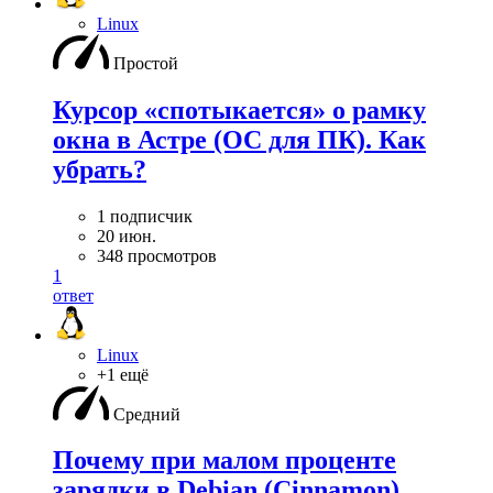
Linux
Простой
Курсор «спотыкается» о рамку
окна в Астре (ОС для ПК). Как
убрать?
1 подписчик
20 июн.
348 просмотров
1
ответ
Linux
+1 ещё
Средний
Почему при малом проценте
зарядки в Debian (Cinnamon)