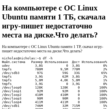
На компьютере с ОС Linux
Ubuntu памяти 1 ТБ, скачала
игру-пишет недостаточно
места на диске.Что делать?
На компьютере с ОС Linux Ubuntu памяти 1 ТР, скачал игру-
пишет недостаточно места на диске.Что делать?
nicholas@nicholas:~$ df -h

Файл.система   Размер Использовано  Дост Использовано% 
udev             3,8G            0  3,8G            0% 
tmpfs            780M         9,5M  770M            2% 
/dev/sdb3         97G          59G   33G           65% 
tmpfs            3,9G          62M  3,8G            2% 
tmpfs            5,0M         4,0K  5,0M            1% 
tmpfs            3,9G            0  3,9G            0% 
/dev/loop0       128K         128K     0          100% 
/dev/loop1        92M          92M     0          100% 
/dev/loop2       410M         410M     0          100% 
/dev/loop3        90M          90M     0          100% 
/dev/loop4       411M         411M     0          100% 
/dev/sdb1        746M          32M  715M            5% 