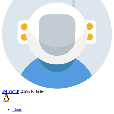
#N1Q0LE
@idnclslshchv
Linux