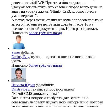
денег - почитай WP. При этом никто даже не
удосужился отметить, что человек скорее всего даже не
знает на уровне джуна "Html5, Css3, хорошо то есть
умею верстать".
А потом через месяц от них же куча вопросов только из
за того, что они не потратили хотя бы часов 10 на
чтение основной документации. И это расстраивает.
Написано
более трёх лет назад
Sanes
@Sanes
Dmitry Bay
, ну хорошо, хоть плюсы не посоветовал
учить.
Написано
более трёх лет назад
Никита Юдин
@yudinikita
Dmitry Bay
, так как вопрос поставлен?
"Какой CMS движок учить?"
Вот на этот вопрос и требуется дать ответ, а не
советовать человеку изучать всю информацию, которая
теоретически может ему пригодится. Может человек