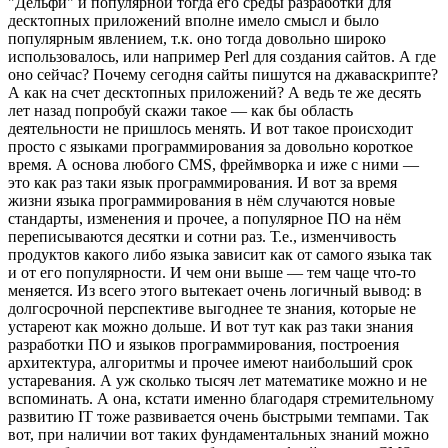
"Дельфи" и популярной тогда его среды разработки для
десктопных приложений вполне имело смысл и было
популярным явлением, т.к. оно тогда довольно широко
использовалось, или например Perl для создания сайтов. А где
оно сейчас? Почему сегодня сайты пишутся на джаваскрипте?
А как на счет десктопных приложений? А ведь те же десять
лет назад попробуй скажи такое — как бы область
деятельности не пришлось менять. И вот такое происходит
просто с языками программирования за довольно короткое
время. А основа любого CMS, фреймворка и иже с ними —
это как раз таки язык программирования. И вот за время
жизни языка программирования в нём случаются новые
стандарты, изменения и прочее, а популярное ПО на нём
переписываются десятки и сотни раз. Т.е., изменчивость
продуктов какого либо языка зависит как от самого языка так
и от его популярности. И чем они выше — тем чаще что-то
меняется. Из всего этого вытекает очень логичный вывод: в
долгосрочной перспективе выгоднее те знания, которые не
устареют как можно дольше. И вот тут как раз таки знания
разработки ПО и языков программирования, построения
архитектура, алгоритмы и прочее имеют наибольший срок
устаревания. А уж сколько тысяч лет математике можно и не
вспоминать. А она, кстати именно благодаря стремительному
развитию IT тоже развивается очень быстрыми темпами. Так
вот, при наличии вот таких фундаментальных знаний можно