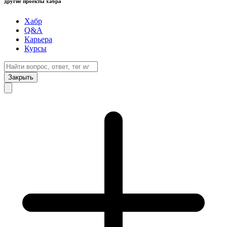
другие проекты хабра
Хабр
Q&A
Карьера
Курсы
Закрыть