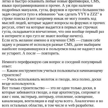
легко и быстро осваивать любые новые фреймворки, CMS,
языки программирования и прочее. А уж при наличии
подробных мануалов, гугла, форумов и прочего большинство
задач сводится тупо к вбиванию "как сделать YYY в ZZZ" в
строке поиска (я вот например никак не могу понять ход
мыслей людей, которые задают вопросы на форумах и прочих
ресусах, ответ на которые выдается в первых же строчках
гугла, складывается впечатление, что они вообще первый раз
в интернете и про гугл не знают вообще ничего).
Если есть желание именно в изучении CMS — ставим себе
задачу и решаем её используя разные CMS, далее выбираем
наиболее понравившуюся и пользуемся пока не надоест или
не устареет. А после — повторить.
Немного перефразирую сам вопрос и соседний популярный
ответ:
— Каким инструментом учиться пользоваться начинающему
строителю?
— Учись использовать молоток и гвозди, леса полно, доски
везде используются.
Вот только строительство — это не одни только доски, в
которые забиваются гвозди, а еще архитектура, сопромат и
иже с ним, экстерьер, интерьер, отопление, освещение,
канализация, вентиляция и ещё куча всего. Аналогично и во
всех остальных областях, в том числе и web разработке.